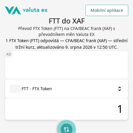
Mobilní aplikace
FTT do XAF
Převod FTX Token (FTT) na CFA/BEAC frank (XAF) s
převodníkem měn Valuta EX
1
FTX Token
(
FTT
) odpovídá
—
CFA/BEAC frank
(
XAF
) — střední
tržní kurz, aktualizováno
9. srpna 2026 v 12:50 UTC
.
FTT - FTX Token