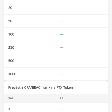
20
—
50
—
100
—
250
—
500
—
1000
—
Převést z CFA/BEAC frank na FTX Token
XAF
FTT
1
—