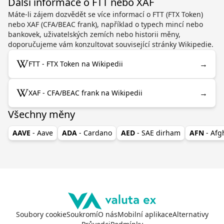
Další informace o FTT nebo XAF
Máte-li zájem dozvědět se více informací o FTT (FTX Token)
nebo XAF (CFA/BEAC frank), například o typech mincí nebo
bankovek, uživatelských zemích nebo historii měny,
doporučujeme vám konzultovat související stránky Wikipedie.
→
FTT - FTX Token na Wikipedii
→
XAF - CFA/BEAC frank na Wikipedii
Všechny měny
AAVE
- Aave
ADA
- Cardano
AED
- SAE dirham
AFN
- Af
Soubory cookie
Soukromí
O nás
Mobilní aplikace
Alternativy