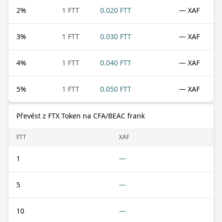
2
%
1 FTT
0.020 FTT
— XAF
3
%
1 FTT
0.030 FTT
— XAF
4
%
1 FTT
0.040 FTT
— XAF
5
%
1 FTT
0.050 FTT
— XAF
Převést z FTX Token na CFA/BEAC frank
FTT
XAF
1
—
5
—
10
—