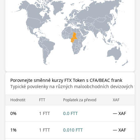
Porovnejte směnné kurzy FTX Token s CFA/BEAC frank
Typické povolenky na různých maloobchodních devizových trz
Hodnotit
FTT
Poplatek za převod
XAF
0
%
1 FTT
0.0 FTT
— XAF
1
%
1 FTT
0.010 FTT
— XAF