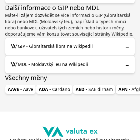
Další informace o GIP nebo MDL
Máte-li zájem dozvědět se více informací o GIP (Gibraltarská
libra) nebo MDL (Moldavský leu), například o typech mincí
nebo bankovek, uživatelských zemích nebo historii měny,
doporučujeme vám konzultovat související stránky Wikipedie.
→
GIP - Gibraltarská libra na Wikipedii
→
MDL - Moldavský leu na Wikipedii
Všechny měny
AAVE
- Aave
ADA
- Cardano
AED
- SAE dirham
AFN
- Af