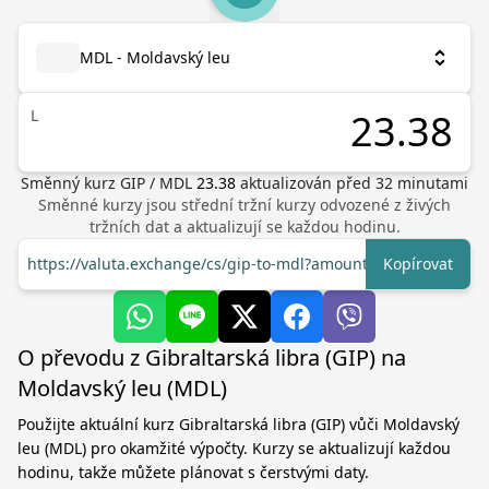
MDL - Moldavský leu
L
Směnný kurz
GIP
/
MDL
23.38
aktualizován před
32
minutami
Směnné kurzy jsou střední tržní kurzy odvozené z živých
tržních dat a aktualizují se každou hodinu.
https://valuta.exchange/cs/gip-to-mdl?amount=1
Kopírovat
O převodu z Gibraltarská libra (GIP) na
Moldavský leu (MDL)
Použijte aktuální kurz Gibraltarská libra (GIP) vůči Moldavský
leu (MDL) pro okamžité výpočty. Kurzy se aktualizují každou
hodinu, takže můžete plánovat s čerstvými daty.