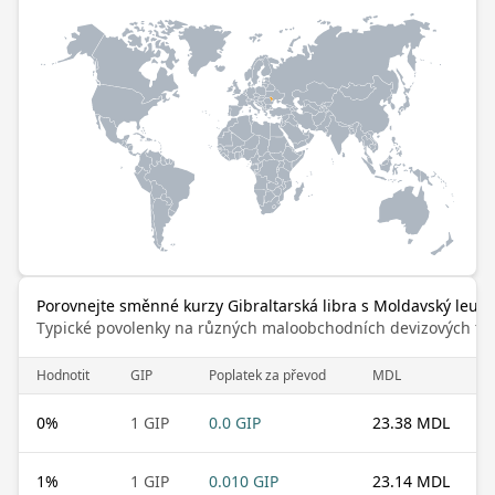
Porovnejte směnné kurzy Gibraltarská libra s Moldavský leu
Typické povolenky na různých maloobchodních devizových trz
Hodnotit
GIP
Poplatek za převod
MDL
0
%
1 GIP
0.0 GIP
23.38 MDL
1
%
1 GIP
0.010 GIP
23.14 MDL