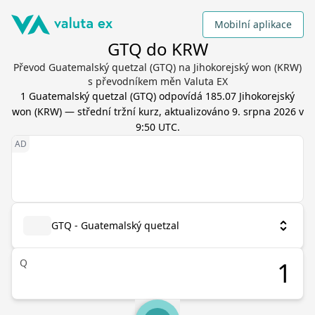
Mobilní aplikace
GTQ do KRW
Převod Guatemalský quetzal (GTQ) na Jihokorejský won (KRW)
s převodníkem měn Valuta EX
1
Guatemalský quetzal
(
GTQ
) odpovídá
185.07
Jihokorejský
won
(
KRW
) — střední tržní kurz, aktualizováno
9. srpna 2026 v
9:50 UTC
.
GTQ - Guatemalský quetzal
Q