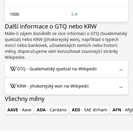
1000
5.4
Další informace o GTQ nebo KRW
Máte-li zájem dozvědět se více informací o GTQ (Guatemalský
quetzal) nebo KRW (Jihokorejský won), například o typech
mincí nebo bankovek, uživatelských zemích nebo historii
měny, doporučujeme vám konzultovat související stránky
Wikipedie.
→
GTQ - Guatemalský quetzal na Wikipedii
→
KRW - Jihokorejský won na Wikipedii
Všechny měny
AAVE
- Aave
ADA
- Cardano
AED
- SAE dirham
AFN
- Af