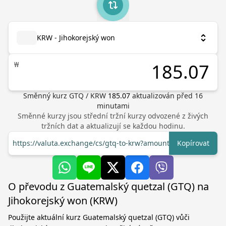
KRW - Jihokorejský won
₩
Směnný kurz
GTQ
/
KRW
185.07
aktualizován před
16
minutami
Směnné kurzy jsou střední tržní kurzy odvozené z živých
tržních dat a aktualizují se každou hodinu.
https://valuta.exchange/cs/gtq-to-krw?amount=1
Kopírovat
O převodu z Guatemalský quetzal (GTQ) na
Jihokorejský won (KRW)
Použijte aktuální kurz Guatemalský quetzal (GTQ) vůči