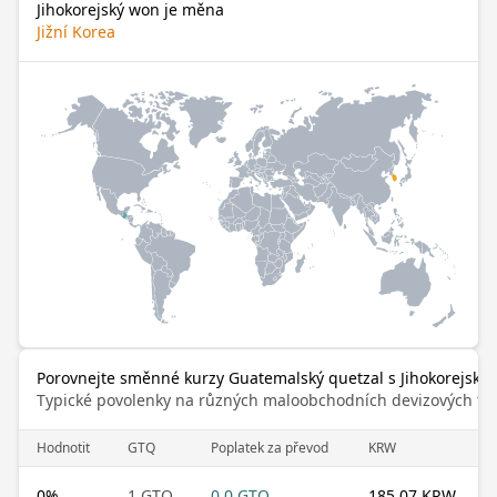
Jihokorejský won je měna
Jižní Korea
Porovnejte směnné kurzy Guatemalský quetzal s Jihokorejský
Typické povolenky na různých maloobchodních devizových trz
Hodnotit
GTQ
Poplatek za převod
KRW
0
%
1 GTQ
0.0 GTQ
185.07 KRW