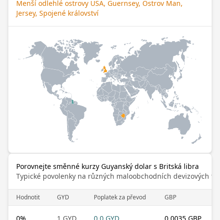
Menší odlehlé ostrovy USA, Guernsey, Ostrov Man,
Jersey, Spojené království
Porovnejte směnné kurzy Guyanský dolar s Britská libra
Typické povolenky na různých maloobchodních devizových trz
Hodnotit
GYD
Poplatek za převod
GBP
0
%
1 GYD
0.0 GYD
0.0035 GBP