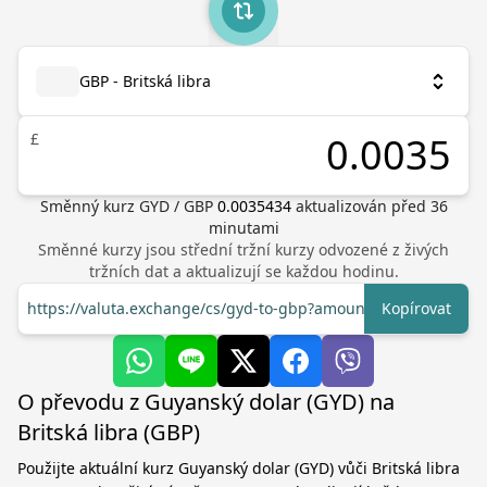
GBP - Britská libra
£
Směnný kurz
GYD
/
GBP
0.0035434
aktualizován před
36
minutami
Směnné kurzy jsou střední tržní kurzy odvozené z živých
tržních dat a aktualizují se každou hodinu.
https://valuta.exchange/cs/gyd-to-gbp?amount=1
Kopírovat
O převodu z Guyanský dolar (GYD) na
Britská libra (GBP)
Použijte aktuální kurz Guyanský dolar (GYD) vůči Britská libra