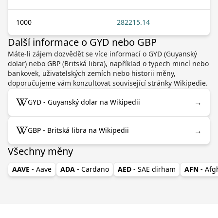
1000
282215.14
Další informace o GYD nebo GBP
Máte-li zájem dozvědět se více informací o GYD (Guyanský
dolar) nebo GBP (Britská libra), například o typech mincí nebo
bankovek, uživatelských zemích nebo historii měny,
doporučujeme vám konzultovat související stránky Wikipedie.
→
GYD - Guyanský dolar na Wikipedii
→
GBP - Britská libra na Wikipedii
Všechny měny
AAVE
- Aave
ADA
- Cardano
AED
- SAE dirham
AFN
- Af