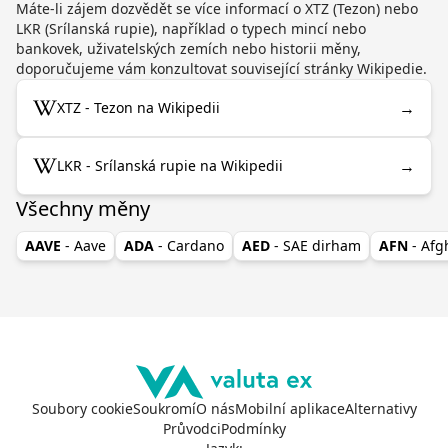
Máte-li zájem dozvědět se více informací o XTZ (Tezon) nebo
LKR (Srílanská rupie), například o typech mincí nebo
bankovek, uživatelských zemích nebo historii měny,
doporučujeme vám konzultovat související stránky Wikipedie.
→
XTZ - Tezon na Wikipedii
→
LKR - Srílanská rupie na Wikipedii
Všechny měny
AAVE
- Aave
ADA
- Cardano
AED
- SAE dirham
AFN
- Af
Soubory cookie
Soukromí
O nás
Mobilní aplikace
Alternativy
Průvodci
Podmínky