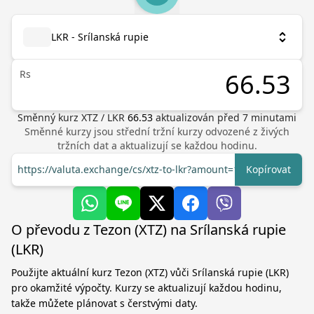
LKR - Srílanská rupie
Rs
Směnný kurz
XTZ
/
LKR
66.53
aktualizován před
7
minutami
Směnné kurzy jsou střední tržní kurzy odvozené z živých
tržních dat a aktualizují se každou hodinu.
https://valuta.exchange/cs/xtz-to-lkr?amount=1
Kopírovat
O převodu z Tezon (XTZ) na Srílanská rupie
(LKR)
Použijte aktuální kurz Tezon (XTZ) vůči Srílanská rupie (LKR)
pro okamžité výpočty. Kurzy se aktualizují každou hodinu,
takže můžete plánovat s čerstvými daty.