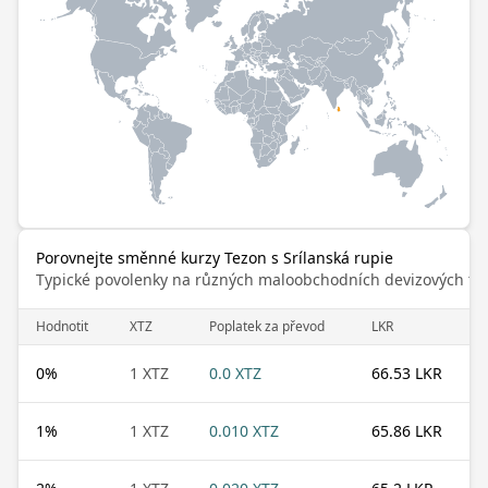
Porovnejte směnné kurzy Tezon s Srílanská rupie
Typické povolenky na různých maloobchodních devizových trz
Hodnotit
XTZ
Poplatek za převod
LKR
0
%
1 XTZ
0.0 XTZ
66.53 LKR
1
%
1 XTZ
0.010 XTZ
65.86 LKR