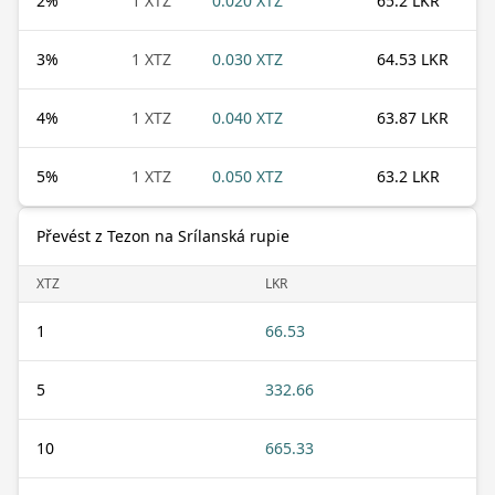
2
%
1 XTZ
0.020 XTZ
65.2 LKR
3
%
1 XTZ
0.030 XTZ
64.53 LKR
4
%
1 XTZ
0.040 XTZ
63.87 LKR
5
%
1 XTZ
0.050 XTZ
63.2 LKR
Převést z Tezon na Srílanská rupie
XTZ
LKR
1
66.53
5
332.66
10
665.33