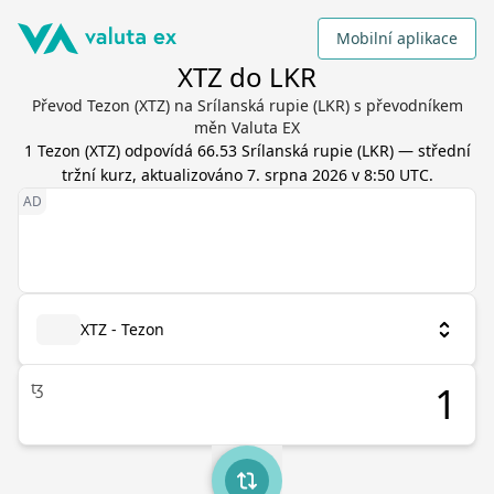
Mobilní aplikace
XTZ do LKR
Převod Tezon (XTZ) na Srílanská rupie (LKR) s převodníkem
měn Valuta EX
1
Tezon
(
XTZ
) odpovídá
66.53
Srílanská rupie
(
LKR
) — střední
tržní kurz, aktualizováno
7. srpna 2026 v 8:50 UTC
.
XTZ - Tezon
ꜩ