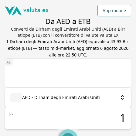
App mobile
Da AED a ETB
Converti da Dirham degli Emirati Arabi Uniti (AED) a Birr
etiope (ETB) con il convertitore di valute Valuta EX
1
Dirham degli Emirati Arabi Uniti
(
AED
) equivale a
43.93
Birr
etiope
(
ETB
) — tasso mid-market, aggiornato
6 agosto 2026
alle ore 22:50 UTC
.
AED - Dirham degli Emirati Arabi Uniti
د.إ