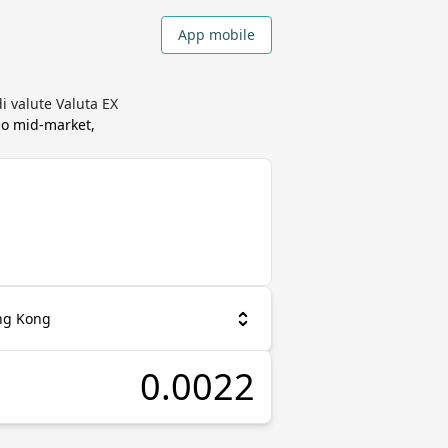
App mobile
i valute Valuta EX
so mid-market,
ong Kong