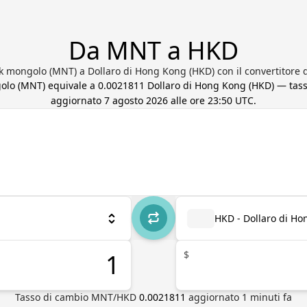
Da MNT a HKD
k mongolo (MNT) a Dollaro di Hong Kong (HKD) con il convertitore d
olo
(
MNT
) equivale a
0.0021811
Dollaro di Hong Kong
(
HKD
) — tas
aggiornato
7 agosto 2026 alle ore 23:50 UTC
.
HKD - Dollaro di H
$
Tasso di cambio
MNT
/
HKD
0.0021811
aggiornato
1
minuti fa