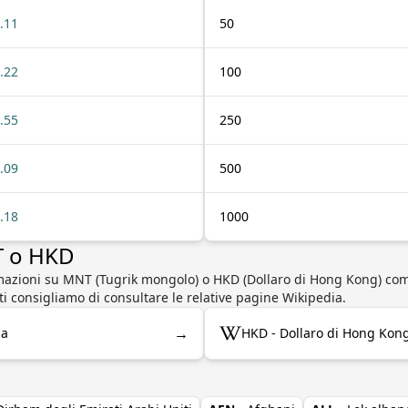
.11
50
.22
100
.55
250
.09
500
.18
1000
T o HKD
rmazioni su MNT (Tugrik mongolo) o HKD (Dollaro di Hong Kong) com
a, ti consigliamo di consultare le relative pagine Wikipedia.
→
ia
HKD - Dollaro di Hong Kon