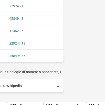
22924.71
45849.43
114623.59
229247.18
458494.36
e le tipologie di monete o banconote, i
→
g su Wikipedia