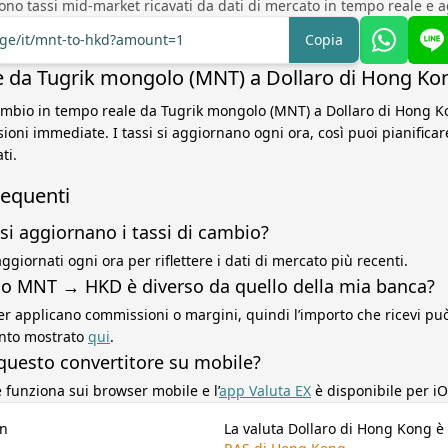
sono tassi mid-market ricavati da dati di mercato in tempo reale e a
nge/it/mnt-to-hkd?amount=1
Copia
 da Tugrik mongolo (MNT) a Dollaro di Hong Ko
cambio in tempo reale da Tugrik mongolo (MNT) a Dollaro di Hong 
ioni immediate. I tassi si aggiornano ogni ora, così puoi pianificar
ti.
equenti
si aggiornano i tassi di cambio?
ggiornati ogni ora per riflettere i dati di mercato più recenti.
sso MNT → HKD è diverso da quello della mia banca?
r applicano commissioni o margini, quindi l’importo che ricevi può 
ento mostrato
qui
.
questo convertitore su mobile?
re funziona sui browser mobile e l’
app Valuta EX
è disponibile per iO
in
La valuta Dollaro di Hong Kong è u