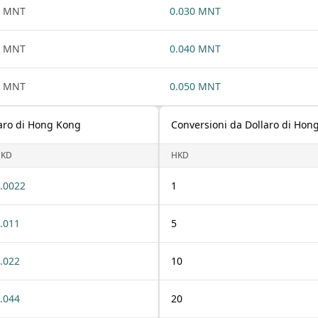
1 MNT
0.030 MNT
1 MNT
0.040 MNT
1 MNT
0.050 MNT
laro di Hong Kong
Conversioni da Dollaro di Hon
HKD
HKD
.0022
1
.011
5
.022
10
.044
20