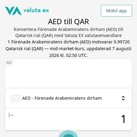
Mobil app
AED till QAR
Konvertera Förenade Arabemiratens dirham (AED) till
Qatarisk rial (QAR) med Valuta EX valutaomvandlare
1
Förenade Arabemiratens dirham
(
AED
) motsvarar
0.99720
Qatarisk rial
(
QAR
) — mid-market-kurs, uppdaterad
7 augusti
2026 kl. 02:50 UTC
.
AED - Förenade Arabemiratens dirham
د.إ