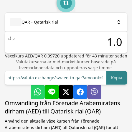
QAR - Qatarisk rial
ر.ق
Växelkurs
AED
/
QAR
0.99720
uppdaterad för
43
minuter sedan
Valutakurserna är mid-market-kurser baserade på
livemarknadsdata och uppdateras varje timme.
https://valuta.exchange/sv/aed-to-qar?amount=1
Kopia
Omvandling från Förenade Arabemiratens
dirham (AED) till Qatarisk rial (QAR)
Använd den aktuella växelkursen från Förenade
Arabemiratens dirham (AED) till Qatarisk rial (QAR) för att