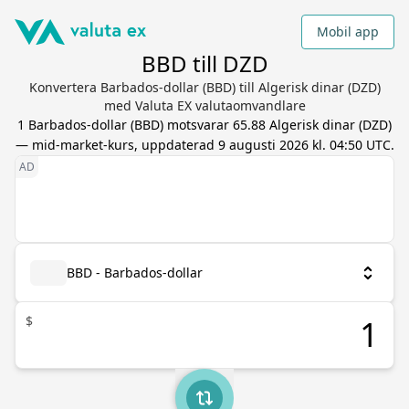
Mobil app
BBD till DZD
Konvertera Barbados-dollar (BBD) till Algerisk dinar (DZD)
med Valuta EX valutaomvandlare
1
Barbados-dollar
(
BBD
) motsvarar
65.88
Algerisk dinar
(
DZD
)
— mid-market-kurs, uppdaterad
9 augusti 2026 kl. 04:50 UTC
.
BBD - Barbados-dollar
$