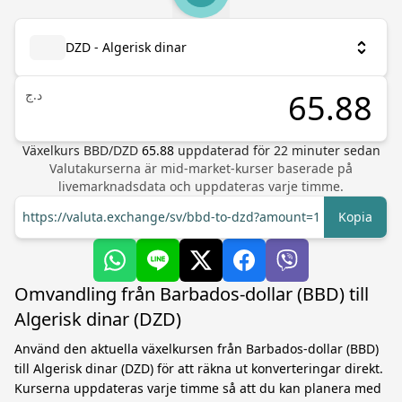
DZD - Algerisk dinar
د.ج
Växelkurs
BBD
/
DZD
65.88
uppdaterad för
22
minuter sedan
Valutakurserna är mid-market-kurser baserade på
livemarknadsdata och uppdateras varje timme.
https://valuta.exchange/sv/bbd-to-dzd?amount=1
Kopia
Omvandling från Barbados-dollar (BBD) till
Algerisk dinar (DZD)
Använd den aktuella växelkursen från Barbados-dollar (BBD)
till Algerisk dinar (DZD) för att räkna ut konverteringar direkt.
Kurserna uppdateras varje timme så att du kan planera med