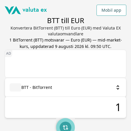
Mobil app
BTT till EUR
Konvertera BitTorrent (BTT) till Euro (EUR) med Valuta EX
valutaomvandlare
1
BitTorrent
(
BTT
) motsvarar
—
Euro
(
EUR
) — mid-market-
kurs, uppdaterad
9 augusti 2026 kl. 09:50 UTC
.
BTT - BitTorrent