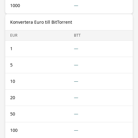
1000
—
Konvertera Euro till BitTorrent
EUR
BTT
1
—
5
—
10
—
20
—
50
—
100
—