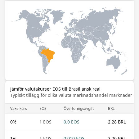
Jämför valutakurser EOS till Brasiliansk real
Typiskt tillägg för olika valuta marknadshandel marknader
Växelkurs
EOS
Överföringsavgift
BRL
0
%
1 EOS
0.0 EOS
2.28 BRL
1
%
1 EOS
0.010 EOS
2.26 BRL