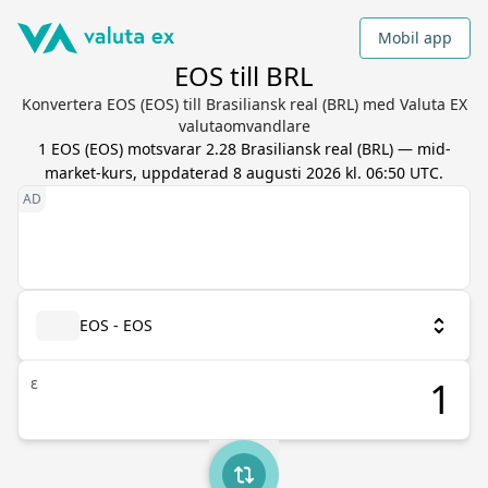
Mobil app
EOS till BRL
Konvertera EOS (EOS) till Brasiliansk real (BRL) med Valuta EX
valutaomvandlare
1
EOS
(
EOS
) motsvarar
2.28
Brasiliansk real
(
BRL
) — mid-
market-kurs, uppdaterad
8 augusti 2026 kl. 06:50 UTC
.
EOS - EOS
ε