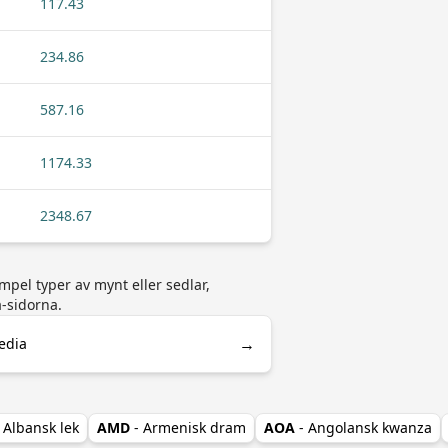
117.43
234.86
587.16
1174.33
2348.67
mpel typer av mynt eller sedlar,
a-sidorna.
→
edia
- Albansk lek
AMD
- Armenisk dram
AOA
- Angolansk kwanza