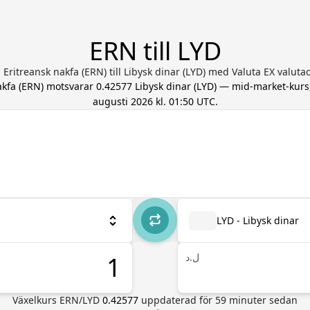
ERN till LYD
 Eritreansk nakfa (ERN) till Libysk dinar (LYD) med Valuta EX valut
akfa
(
ERN
) motsvarar
0.42577
Libysk dinar
(
LYD
) — mid-market-kur
augusti 2026 kl. 01:50 UTC
.
LYD - Libysk dinar
ل.د
Växelkurs
ERN
/
LYD
0.42577
uppdaterad för
59
minuter sedan