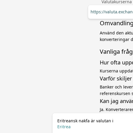
Valutakurserna
https://valuta.excha
Omvandling f
Använd den aktuel
konverteringar d
Vanliga frå
Hur ofta upp
Kurserna uppdat
Varför skilje
Banker och levera
referenskursen 
Kan jag anvä
Ja. Konverterar
Eritreansk nakfa är valutan i
Eritrea