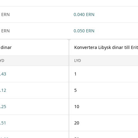
 ERN
0.040 ERN
 ERN
0.050 ERN
 dinar
Konvertera Libysk dinar till Er
YD
LYD
.43
1
.12
5
.25
10
.51
20