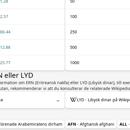
1.28
50
2.57
100
06.44
250
12.88
500
25.77
1000
 eller LYD
rmation om ERN (Eritreansk nakfa) eller LYD (Libysk dinar), till exe
lutan, rekommenderar vi att du konsulterar de relaterade Wikipedi
→
ia
LYD - Libysk dinar på Wikip
 Förenade Arabemiratens dirham
AFN
- Afghansk afghani
ALL