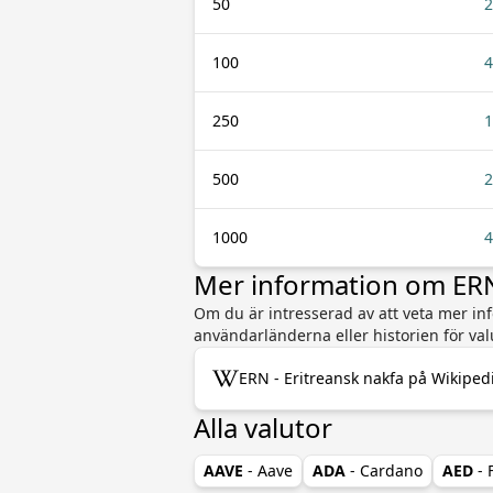
50
2
100
4
250
1
500
2
1000
4
Mer information om ERN
Om du är intresserad av att veta mer info
användarländerna eller historien för va
ERN - Eritreansk nakfa på Wikiped
Alla valutor
AAVE
- Aave
ADA
- Cardano
AED
-