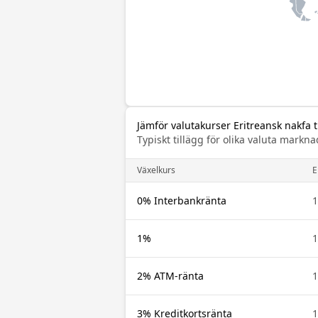
Jämför valutakurser Eritreansk nakfa ti
Typiskt tillägg för olika valuta mar
Växelkurs
E
0% Interbankränta
1
1%
1
2% ATM-ränta
1
3% Kreditkortsränta
1