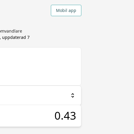
Mobil app
aomvandlare
s, uppdaterad
7