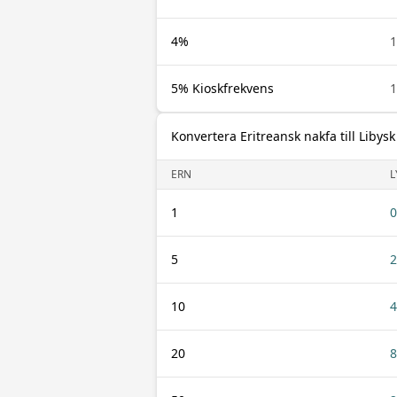
4%
1
5% Kioskfrekvens
1
Konvertera Eritreansk nakfa till Libysk
ERN
L
1
0
5
2
10
4
20
8