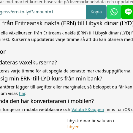
 är mid-market-kurser baserade på livemarknadsdata och uppdater
nge/sv/ern-to-lyd?amount=1
Kopia
rån Eritreansk nakfa (ERN) till Libysk dinar (LYD
la växelkursen från Eritreansk nakfa (ERN) till Libysk dinar (LYD) f
irekt. Kurserna uppdateras varje timme så att du kan planera med
gor
dateras växelkurserna?
eras varje timme för att spegla de senaste marknadsuppgifterna.
r sig min ERN-till-LYD-kurs från min bank?
ntörer lägger till avgifter eller marginaler, så beloppet du får kan 
som visas
här
.
nda den här konverteraren i mobilen?
en fungerar i mobila webbläsare och
Valuta EX-appen
finns för iOS 
Libysk dinar är valutan i
Libyen