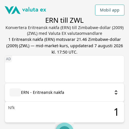
Mobil app
ERN till ZWL
Konvertera Eritreansk nakfa (ERN) till Zimbabwe-dollar (2009)
(ZWL) med Valuta EX valutaomvandlare
1
Eritreansk nakfa
(
ERN
) motsvarar
21.46
Zimbabwe-dollar
(2009)
(
ZWL
) — mid-market-kurs, uppdaterad
7 augusti 2026
kl. 17:50 UTC
.
ERN - Eritreansk nakfa
Nfk