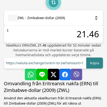
ZWL - Zimbabwe-dollar (2009)
$
Växelkurs
ERN
/
ZWL
21.46
uppdaterad för
52
minuter sedan
Valutakurserna är mid-market-kurser baserade på
livemarknadsdata och uppdateras varje timme.
https://valuta.exchange/sv/ern-to-zwl?amount=1
Kopia
Omvandling från Eritreansk nakfa (ERN) till
Zimbabwe-dollar (2009) (ZWL)
Använd den aktuella växelkursen från Eritreansk nakfa (ERN)
till Zimbabwe-dollar (2009) (ZWL) för att räkna ut