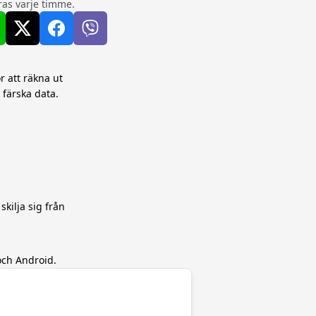
as varje timme.
r att räkna ut
 färska data.
skilja sig från
och Android.