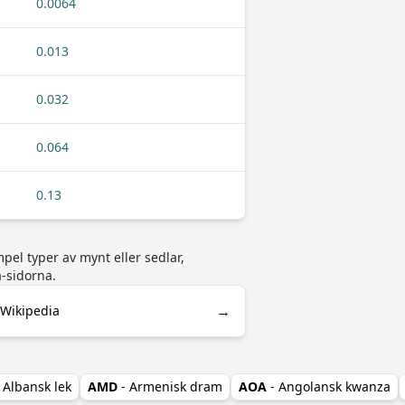
0.0064
0.013
0.032
0.064
0.13
pel typer av mynt eller sedlar,
a-sidorna.
→
 Wikipedia
- Albansk lek
AMD
- Armenisk dram
AOA
- Angolansk kwanza