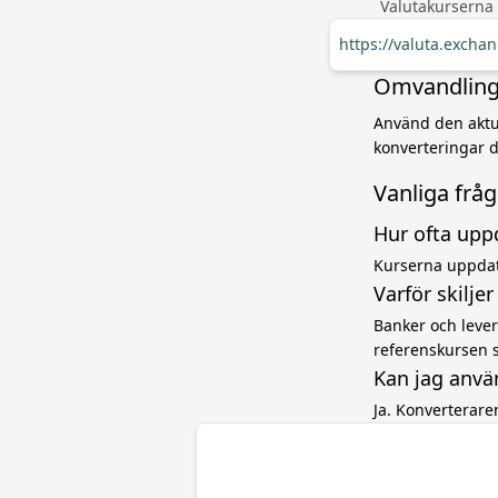
Valutakurserna
https://valuta.excha
Omvandling 
Använd den aktue
konverteringar d
Vanliga frå
Hur ofta upp
Kurserna uppdat
Varför skilje
Banker och levera
referenskursen 
Kan jag anvä
Ja. Konverterar