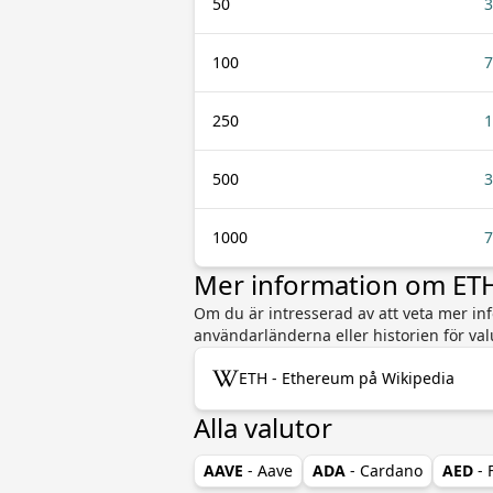
50
3
100
7
250
1
500
3
1000
7
Mer information om ETH
Om du är intresserad av att veta mer inf
användarländerna eller historien för va
ETH - Ethereum på Wikipedia
Alla valutor
AAVE
- Aave
ADA
- Cardano
AED
-