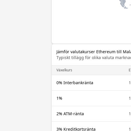
Jämför valutakurser Ethereum till Mala
Typiskt tillägg för olika valuta mar
Växelkurs
E
0% Interbankränta
1
1%
1
2% ATM-ränta
1
3% Kreditkortsränta
1