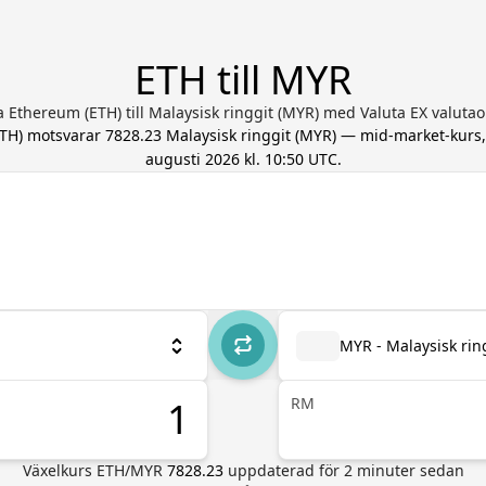
ETH till MYR
 Ethereum (ETH) till Malaysisk ringgit (MYR) med Valuta EX valut
TH
) motsvarar
7828.23
Malaysisk ringgit
(
MYR
) — mid-market-kurs
augusti 2026 kl. 10:50 UTC
.
MYR - Malaysisk rin
RM
Växelkurs
ETH
/
MYR
7828.23
uppdaterad för
2
minuter sedan