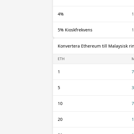
4%
1
5% Kioskfrekvens
1
Konvertera Ethereum till Malaysisk ri
ETH
1
7
5
3
10
7
20
1