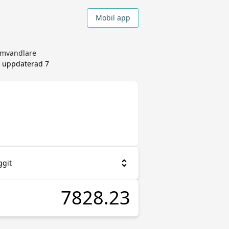
Mobil app
aomvandlare
, uppdaterad
7
ggit