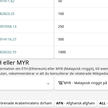
91411.62
50
82823.25
100
957058.13
250
914116.27
500
828232.55
1000
 eller MYR
ormation om ETH (Ethereum) eller MYR (Malaysisk ringgit), till exem
lutan, rekommenderar vi att du konsulterar de relaterade Wikipedi
→
MYR - Malaysisk ringgit på
 Förenade Arabemiratens dirham
AFN
- Afghansk afghani
ALL