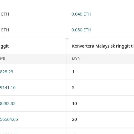
 ETH
0.040 ETH
 ETH
0.050 ETH
nggit
Konvertera Malaysisk ringgit t
MYR
MYR
828.23
1
9141.16
5
8282.32
10
56564.65
20