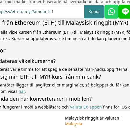
 är mid-market-kurser baserade på livemarknadsdata och uppdater
nge/sv/eth-to-myr?amount=1
Kopia
från Ethereum (ETH) till Malaysisk ringgit (MYR)
lla växelkursen från Ethereum (ETH) till Malaysisk ringgit (MYR) fö
irekt. Kurserna uppdateras varje timme så att du kan planera med
gor
dateras växelkurserna?
eras varje timme för att spegla de senaste marknadsuppgifterna.
r sig min ETH-till-MYR-kurs från min bank?
ntörer lägger till avgifter eller marginaler, så beloppet du får kan 
som visas
här
.
nda den här konverteraren i mobilen?
en fungerar i mobila webbläsare och
Valuta EX-appen
finns för iOS 
Malaysisk ringgit är valutan i
Malaysia