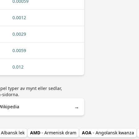
0.00059
0.0012
0.0029
0.0059
0.012
el typer av mynt eller sedlar,
a-sidorna.
→
Wikipedia
- Albansk lek
AMD
- Armenisk dram
AOA
- Angolansk kwanza