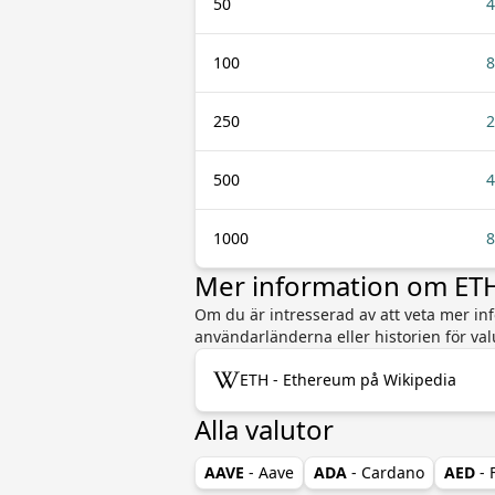
50
4
100
8
250
2
500
4
1000
8
Mer information om ETH
Om du är intresserad av att veta mer inf
användarländerna eller historien för va
ETH - Ethereum på Wikipedia
Alla valutor
AAVE
- Aave
ADA
- Cardano
AED
-