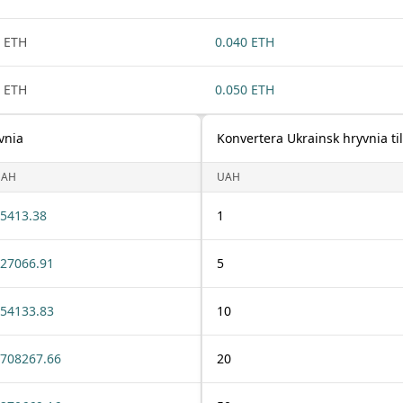
 ETH
0.040 ETH
 ETH
0.050 ETH
vnia
Konvertera Ukrainsk hryvnia ti
UAH
UAH
5413.38
1
27066.91
5
54133.83
10
708267.66
20