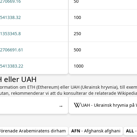
270669.16
50
541338.32
100
1353345.8
250
2706691.61
500
5413383.22
1000
 eller UAH
ormation om ETH (Ethereum) eller UAH (Ukrainsk hryvnia), till exemp
lutan, rekommenderar vi att du konsulterar de relaterade Wikipedi
→
UAH - Ukrainsk hryvnia på 
 Förenade Arabemiratens dirham
AFN
- Afghansk afghani
ALL