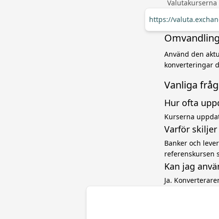
Valutakurserna
https://valuta.excha
Omvandling 
Använd den aktue
konverteringar d
Vanliga frå
Hur ofta upp
Kurserna uppdat
Varför skilje
Banker och levera
referenskursen 
Kan jag anvä
Ja. Konverterar