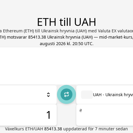
ETH till UAH
a Ethereum (ETH) till Ukrainsk hryvnia (UAH) med Valuta EX valuta
TH
) motsvarar
85413.38
Ukrainsk hryvnia
(
UAH
) — mid-market-kur
augusti 2026 kl. 20:50 UTC
.
UAH - Ukrainsk hryv
₴
Växelkurs
ETH
/
UAH
85413.38
uppdaterad för
7
minuter sedan