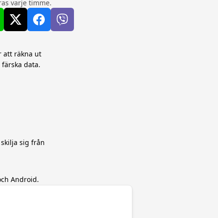
as varje timme.
 att räkna ut
 färska data.
skilja sig från
och Android.