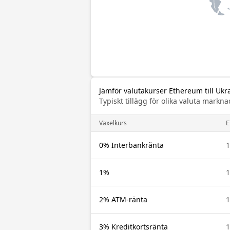
Jämför valutakurser Ethereum till Ukr
Typiskt tillägg för olika valuta mar
Växelkurs
E
0% Interbankränta
1
1%
1
2% ATM-ränta
1
3% Kreditkortsränta
1