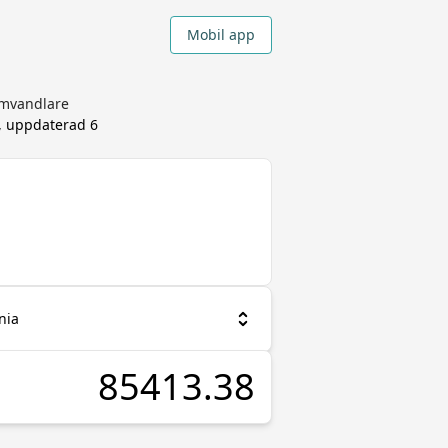
Mobil app
omvandlare
s, uppdaterad
6
nia