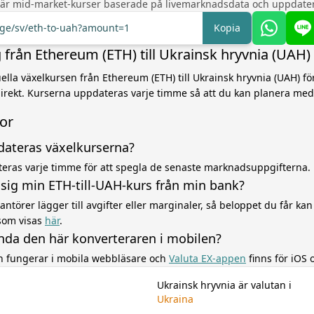
 är mid-market-kurser baserade på livemarknadsdata och uppdater
nge/sv/eth-to-uah?amount=1
Kopia
från Ethereum (ETH) till Ukrainsk hryvnia (UAH)
lla växelkursen från Ethereum (ETH) till Ukrainsk hryvnia (UAH) för
irekt. Kurserna uppdateras varje timme så att du kan planera med
gor
dateras växelkurserna?
eras varje timme för att spegla de senaste marknadsuppgifterna.
r sig min ETH-till-UAH-kurs från min bank?
ntörer lägger till avgifter eller marginaler, så beloppet du får kan 
som visas
här
.
nda den här konverteraren i mobilen?
en fungerar i mobila webbläsare och
Valuta EX-appen
finns för iOS 
Ukrainsk hryvnia är valutan i
Ukraina