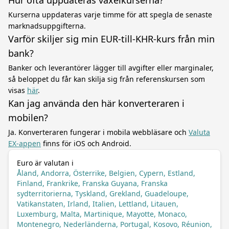
Hur ofta uppdateras växelkurserna?
Kurserna uppdateras varje timme för att spegla de senaste
marknadsuppgifterna.
Varför skiljer sig min EUR-till-KHR-kurs från min
bank?
Banker och leverantörer lägger till avgifter eller marginaler,
så beloppet du får kan skilja sig från referenskursen som
visas
här
.
Kan jag använda den här konverteraren i
mobilen?
Ja. Konverteraren fungerar i mobila webbläsare och
Valuta
EX-appen
finns för iOS och Android.
Euro är valutan i
Åland, Andorra, Österrike, Belgien, Cypern, Estland,
Finland, Frankrike, Franska Guyana, Franska
sydterritorierna, Tyskland, Grekland, Guadeloupe,
Vatikanstaten, Irland, Italien, Lettland, Litauen,
Luxemburg, Malta, Martinique, Mayotte, Monaco,
Montenegro, Nederländerna, Portugal, Kosovo, Réunion,