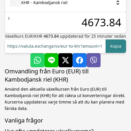
KHR - Kambodjansk riel
៛
Växelkurs
EUR
/
KHR
4673.84
uppdaterad för
25
minuter sedan
https://valuta.exchange/sv/eur-to-khr?amount=1
Kopia
Omvandling från Euro (EUR) till
Kambodjansk riel (KHR)
Använd den aktuella växelkursen från Euro (EUR) till
Kambodjansk riel (KHR) för att räkna ut konverteringar direkt.
Kurserna uppdateras varje timme så att du kan planera med
färska data.
Vanliga frågor