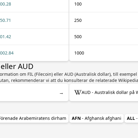
00.28
100
50.71
250
01.42
500
002.84
1000
 eller AUD
rmation om FIL (Filecoin) eller AUD (Australisk dollar), till exempel 
lutan, rekommenderar vi att du konsulterar de relaterade Wikipedi
→
AUD - Australisk dollar på 
 Förenade Arabemiratens dirham
AFN
- Afghansk afghani
ALL