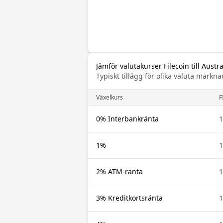
Jämför valutakurser Filecoin till Austra
Typiskt tillägg för olika valuta mar
Växelkurs
F
0% Interbankränta
1
1%
1
2% ATM-ränta
1
3% Kreditkortsränta
1