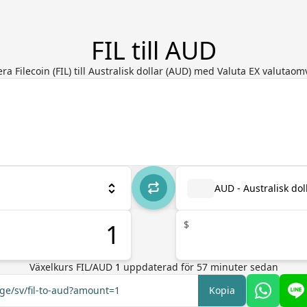
FIL till AUD
ra Filecoin (FIL) till Australisk dollar (AUD) med Valuta EX valutao
AUD - Australisk dol
$
Växelkurs
FIL
/
AUD
1
uppdaterad för
57
minuter sedan
nge/sv/fil-to-aud?amount=1
Kopia