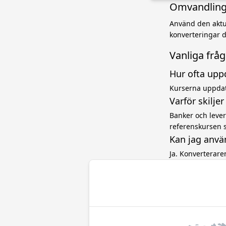
Omvandling f
Använd den aktuel
konverteringar d
Vanliga frå
Hur ofta upp
Kurserna uppdat
Varför skilje
Banker och levera
referenskursen 
Kan jag anvä
Ja. Konverterar