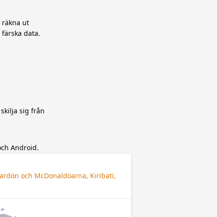
t räkna ut
 färska data.
skilja sig från
och Android.
eardön och McDonaldöarna, Kiribati,