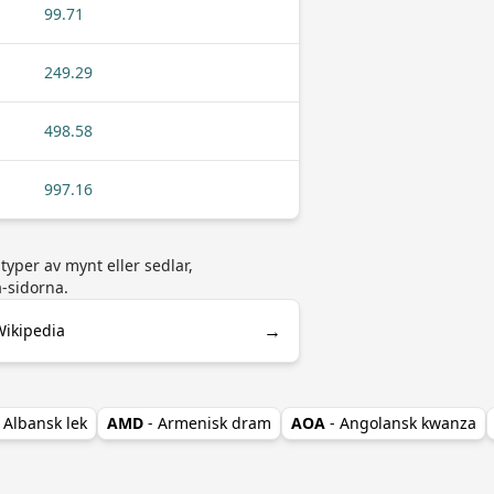
99.71
249.29
498.58
997.16
typer av mynt eller sedlar,
a-sidorna.
→
Wikipedia
- Albansk lek
AMD
- Armenisk dram
AOA
- Angolansk kwanza