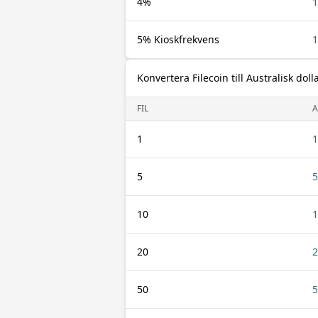
4%
1
5% Kioskfrekvens
1
Konvertera Filecoin till Australisk doll
FIL
1
1
5
5
10
1
20
2
50
5