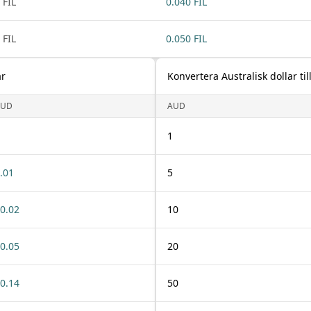
 FIL
0.040 FIL
 FIL
0.050 FIL
ar
Konvertera Australisk dollar till
AUD
AUD
1
.01
5
0.02
10
0.05
20
0.14
50