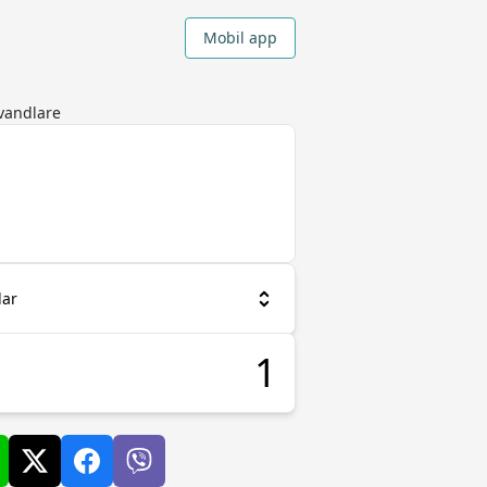
Mobil app
mvandlare
lar