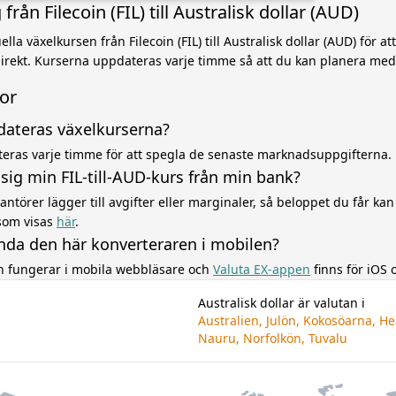
rån Filecoin (FIL) till Australisk dollar (AUD)
la växelkursen från Filecoin (FIL) till Australisk dollar (AUD) för at
irekt. Kurserna uppdateras varje timme så att du kan planera med
gor
dateras växelkurserna?
eras varje timme för att spegla de senaste marknadsuppgifterna.
r sig min FIL-till-AUD-kurs från min bank?
ntörer lägger till avgifter eller marginaler, så beloppet du får kan 
som visas
här
.
nda den här konverteraren i mobilen?
en fungerar i mobila webbläsare och
Valuta EX-appen
finns för iOS 
Australisk dollar är valutan i
Australien, Julön, Kokosöarna, H
Nauru, Norfolkön, Tuvalu