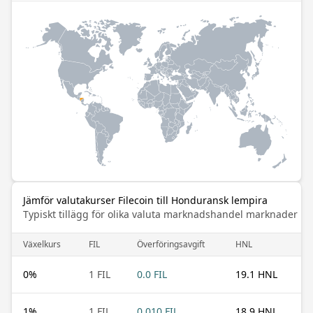
Jämför valutakurser Filecoin till Honduransk lempira
Typiskt tillägg för olika valuta marknadshandel marknader
Växelkurs
FIL
Överföringsavgift
HNL
0
%
1 FIL
0.0 FIL
19.1 HNL
1
%
1 FIL
0.010 FIL
18.9 HNL