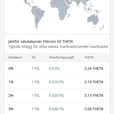
Jämför valutakurser Filecoin till THETA
Typiskt tillägg för olika valuta marknadshandel marknader
Växelkurs
FIL
Överföringsavgift
THETA
0
%
1 FIL
0.0 FIL
5.24 THETA
1
%
1 FIL
0.010 FIL
5.19 THETA
2
%
1 FIL
0.020 FIL
5.13 THETA
3
%
1 FIL
0.030 FIL
5.08 THETA