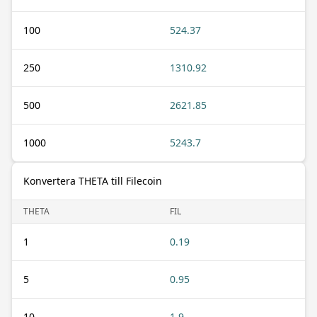
100
524.37
250
1310.92
500
2621.85
1000
5243.7
Konvertera THETA till Filecoin
THETA
FIL
1
0.19
5
0.95
10
1.9