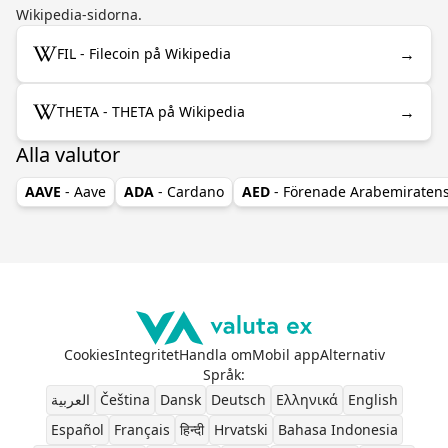
Wikipedia-sidorna.
→
FIL - Filecoin på Wikipedia
→
THETA - THETA på Wikipedia
Alla valutor
AAVE
- Aave
ADA
- Cardano
AED
- Förenade Arabemiraten
Cookies
Integritet
Handla om
Mobil app
Alternativ
Språk
:
العربية
Čeština
Dansk
Deutsch
Ελληνικά
English
Español
Français
हिन्दी
Hrvatski
Bahasa Indonesia