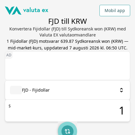
Mobil app
FJD till KRW
Konvertera Fijidollar (FJD) till Sydkoreansk won (KRW) med
Valuta EX valutaomvandlare
1
Fijidollar
(
FJD
) motsvarar
639.87
Sydkoreansk won
(
KRW
) —
mid-market-kurs, uppdaterad
7 augusti 2026 kl. 06:50 UTC
.
FJD - Fijidollar
$