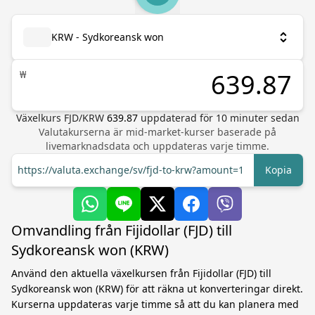
KRW - Sydkoreansk won
₩
Växelkurs
FJD
/
KRW
639.87
uppdaterad för
10
minuter sedan
Valutakurserna är mid-market-kurser baserade på
livemarknadsdata och uppdateras varje timme.
https://valuta.exchange/sv/fjd-to-krw?amount=1
Kopia
Omvandling från Fijidollar (FJD) till
Sydkoreansk won (KRW)
Använd den aktuella växelkursen från Fijidollar (FJD) till
Sydkoreansk won (KRW) för att räkna ut konverteringar direkt.
Kurserna uppdateras varje timme så att du kan planera med