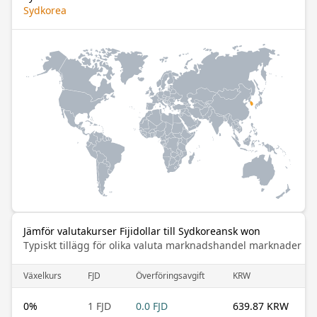
Sydkorea
Jämför valutakurser Fijidollar till Sydkoreansk won
Typiskt tillägg för olika valuta marknadshandel marknader
Växelkurs
FJD
Överföringsavgift
KRW
0
%
1 FJD
0.0 FJD
639.87 KRW