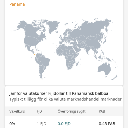
Panama
Jämför valutakurser Fijidollar till Panamansk balboa
Typiskt tillägg för olika valuta marknadshandel marknader
Växelkurs
FJD
Överföringsavgift
PAB
0
%
1 FJD
0.0 FJD
0.45 PAB