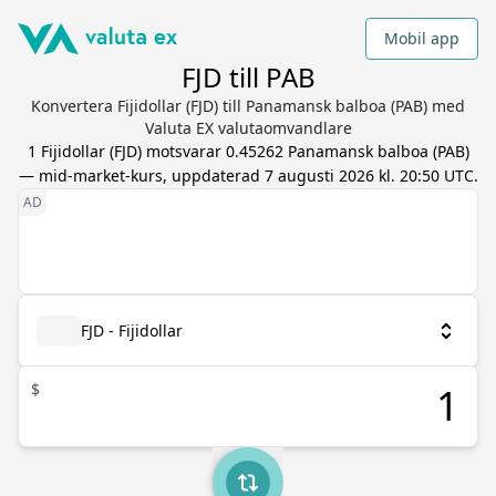
Mobil app
FJD till PAB
Konvertera Fijidollar (FJD) till Panamansk balboa (PAB) med
Valuta EX valutaomvandlare
1
Fijidollar
(
FJD
) motsvarar
0.45262
Panamansk balboa
(
PAB
)
— mid-market-kurs, uppdaterad
7 augusti 2026 kl. 20:50 UTC
.
FJD - Fijidollar
$