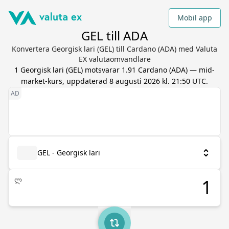
Mobil app
GEL till ADA
Konvertera Georgisk lari (GEL) till Cardano (ADA) med Valuta
EX valutaomvandlare
1
Georgisk lari
(
GEL
) motsvarar
1.91
Cardano
(
ADA
) — mid-
market-kurs, uppdaterad
8 augusti 2026 kl. 21:50 UTC
.
GEL - Georgisk lari
ლ