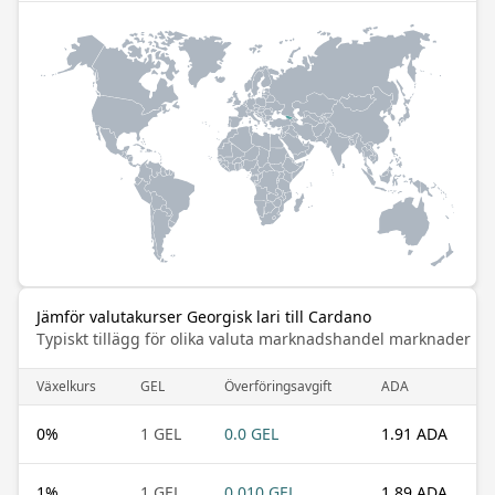
Jämför valutakurser Georgisk lari till Cardano
Typiskt tillägg för olika valuta marknadshandel marknader
Växelkurs
GEL
Överföringsavgift
ADA
0
%
1 GEL
0.0 GEL
1.91 ADA
1
%
1 GEL
0.010 GEL
1.89 ADA