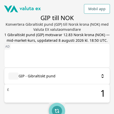
Mobil app
GIP till NOK
Konvertera Gibraltiskt pund (GIP) till Norsk krona (NOK) med
Valuta EX valutaomvandlare
1
Gibraltiskt pund
(
GIP
) motsvarar
12.83
Norsk krona
(
NOK
) —
mid-market-kurs, uppdaterad
8 augusti 2026 kl. 18:50 UTC
.
GIP - Gibraltiskt pund
£