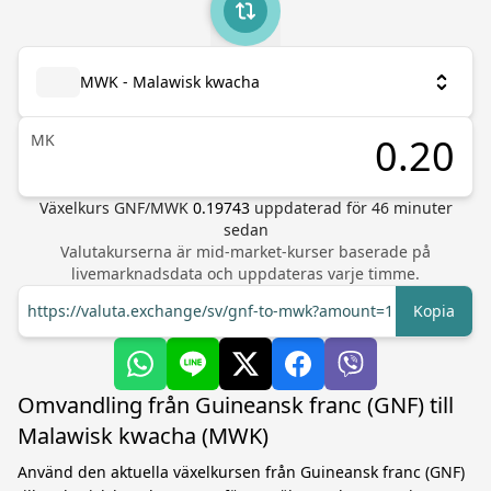
MWK - Malawisk kwacha
MK
Växelkurs
GNF
/
MWK
0.19743
uppdaterad för
46
minuter
sedan
Valutakurserna är mid-market-kurser baserade på
livemarknadsdata och uppdateras varje timme.
https://valuta.exchange/sv/gnf-to-mwk?amount=1
Kopia
Omvandling från Guineansk franc (GNF) till
Malawisk kwacha (MWK)
Använd den aktuella växelkursen från Guineansk franc (GNF)