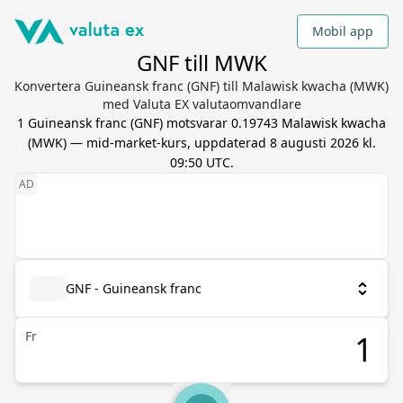
Mobil app
GNF till MWK
Konvertera Guineansk franc (GNF) till Malawisk kwacha (MWK)
med Valuta EX valutaomvandlare
1
Guineansk franc
(
GNF
) motsvarar
0.19743
Malawisk kwacha
(
MWK
) — mid-market-kurs, uppdaterad
8 augusti 2026 kl.
09:50 UTC
.
GNF - Guineansk franc
Fr