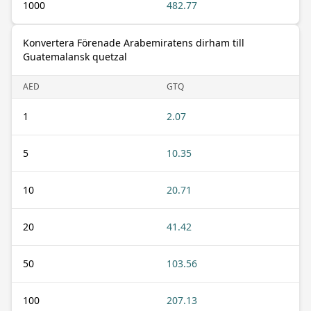
1000
482.77
Konvertera Förenade Arabemiratens dirham till
Guatemalansk quetzal
AED
GTQ
1
2.07
5
10.35
10
20.71
20
41.42
50
103.56
100
207.13