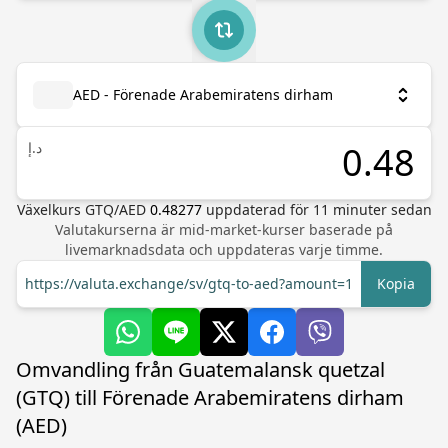
AED - Förenade Arabemiratens dirham
د.إ
Växelkurs
GTQ
/
AED
0.48277
uppdaterad för
11
minuter sedan
Valutakurserna är mid-market-kurser baserade på
livemarknadsdata och uppdateras varje timme.
https://valuta.exchange/sv/gtq-to-aed?amount=1
Kopia
Omvandling från Guatemalansk quetzal
(GTQ) till Förenade Arabemiratens dirham
(AED)