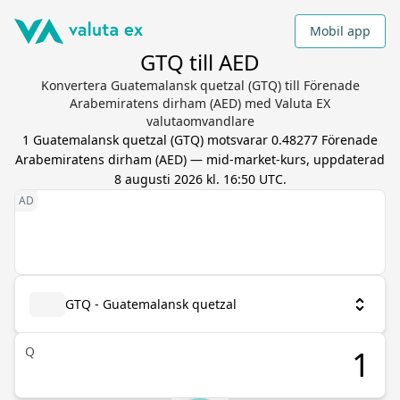
Mobil app
GTQ till AED
Konvertera Guatemalansk quetzal (GTQ) till Förenade
Arabemiratens dirham (AED) med Valuta EX
valutaomvandlare
1
Guatemalansk quetzal
(
GTQ
) motsvarar
0.48277
Förenade
Arabemiratens dirham
(
AED
) — mid-market-kurs, uppdaterad
8 augusti 2026 kl. 16:50 UTC
.
GTQ - Guatemalansk quetzal
Q