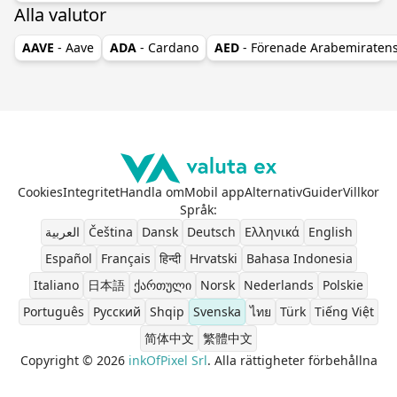
Alla valutor
AAVE
- Aave
ADA
- Cardano
AED
- Förenade Arabemiraten
Cookies
Integritet
Handla om
Mobil app
Alternativ
Guider
Villkor
Språk
:
العربية
Čeština
Dansk
Deutsch
Ελληνικά
English
Español
Français
हिन्दी
Hrvatski
Bahasa Indonesia
Italiano
日本語
ქართული
Norsk
Nederlands
Polskie
Português
Pусский
Shqip
Svenska
ไทย
Türk
Tiếng Việt
简体中文
繁體中文
Copyright © 2026
inkOfPixel Srl
. Alla rättigheter förbehållna