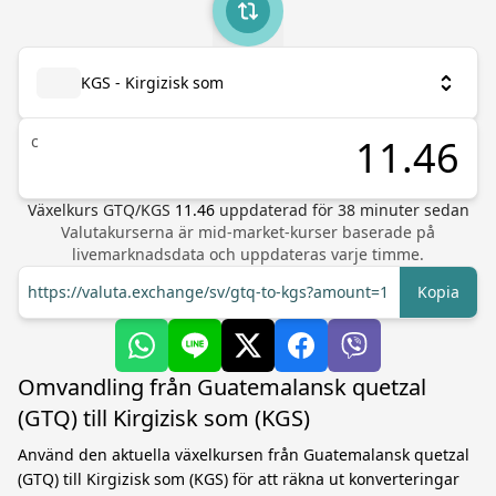
KGS - Kirgizisk som
с
Växelkurs
GTQ
/
KGS
11.46
uppdaterad för
38
minuter sedan
Valutakurserna är mid-market-kurser baserade på
livemarknadsdata och uppdateras varje timme.
https://valuta.exchange/sv/gtq-to-kgs?amount=1
Kopia
Omvandling från Guatemalansk quetzal
(GTQ) till Kirgizisk som (KGS)
Använd den aktuella växelkursen från Guatemalansk quetzal
(GTQ) till Kirgizisk som (KGS) för att räkna ut konverteringar