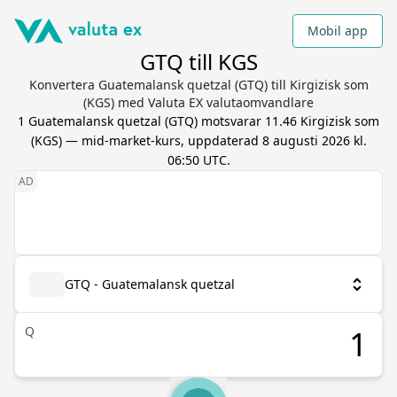
Mobil app
GTQ till KGS
Konvertera Guatemalansk quetzal (GTQ) till Kirgizisk som
(KGS) med Valuta EX valutaomvandlare
1
Guatemalansk quetzal
(
GTQ
) motsvarar
11.46
Kirgizisk som
(
KGS
) — mid-market-kurs, uppdaterad
8 augusti 2026 kl.
06:50 UTC
.
GTQ - Guatemalansk quetzal
Q