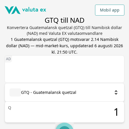
Mobil app
GTQ till NAD
Konvertera Guatemalansk quetzal (GTQ) till Namibisk dollar
(NAD) med Valuta EX valutaomvandlare
1
Guatemalansk quetzal
(
GTQ
) motsvarar
2.14
Namibisk
dollar
(
NAD
) — mid-market-kurs, uppdaterad
6 augusti 2026
kl. 21:50 UTC
.
GTQ - Guatemalansk quetzal
Q