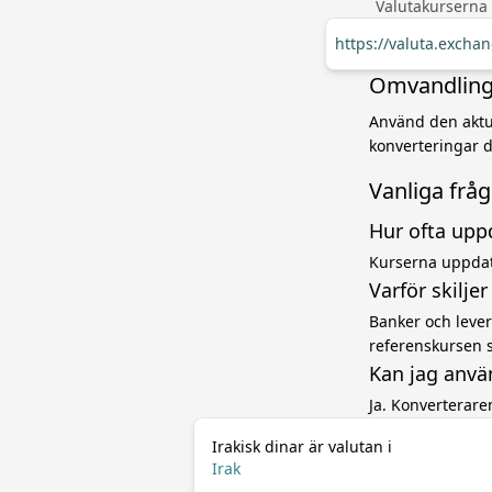
Valutakurserna
https://valuta.excha
Omvandling f
Använd den aktuel
konverteringar d
Vanliga frå
Hur ofta upp
Kurserna uppdat
Varför skilje
Banker och levera
referenskursen 
Kan jag anvä
Ja. Konverterar
Irakisk dinar är valutan i
Irak