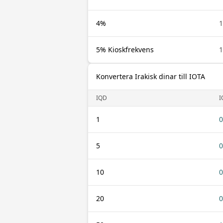
4%
1
5% Kioskfrekvens
1
Konvertera Irakisk dinar till IOTA
IQD
I
1
0
5
0
10
0
20
0