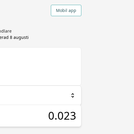
Mobil app
ndlare
terad
8 augusti