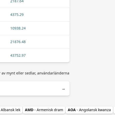
2187.64
4375.29
10938.24
21876.48
43752.97
er av mynt eller sedlar, användarländerna
→
- Albansk lek
AMD
- Armenisk dram
AOA
- Angolansk kwanza