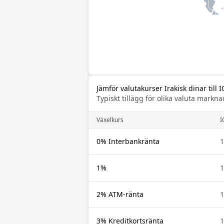
Jämför valutakurser Irakisk dinar till 
Typiskt tillägg för olika valuta mar
Växelkurs
I
0% Interbankränta
1
1%
1
2% ATM-ränta
1
3% Kreditkortsränta
1