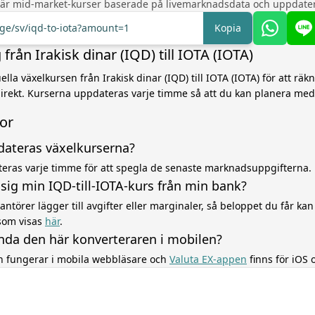
 är mid-market-kurser baserade på livemarknadsdata och uppdater
nge/sv/iqd-to-iota?amount=1
Kopia
rån Irakisk dinar (IQD) till IOTA (IOTA)
la växelkursen från Irakisk dinar (IQD) till IOTA (IOTA) för att räkn
irekt. Kurserna uppdateras varje timme så att du kan planera med
gor
dateras växelkurserna?
eras varje timme för att spegla de senaste marknadsuppgifterna.
r sig min IQD-till-IOTA-kurs från min bank?
ntörer lägger till avgifter eller marginaler, så beloppet du får kan 
som visas
här
.
nda den här konverteraren i mobilen?
en fungerar i mobila webbläsare och
Valuta EX-appen
finns för iOS 