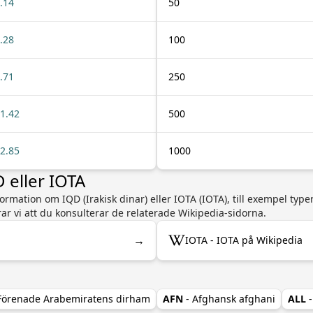
.14
50
.28
100
.71
250
1.42
500
2.85
1000
 eller IOTA
ormation om IQD (Irakisk dinar) eller IOTA (IOTA), till exempel typ
ar vi att du konsulterar de relaterade Wikipedia-sidorna.
→
IOTA - IOTA på Wikipedia
 Förenade Arabemiratens dirham
AFN
- Afghansk afghani
ALL