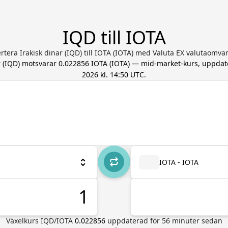
IQD till IOTA
rtera Irakisk dinar (IQD) till IOTA (IOTA) med Valuta EX valutaomva
r
(
IQD
) motsvarar
0.022856
IOTA
(
IOTA
) — mid-market-kurs, uppda
2026 kl. 14:50 UTC
.
IOTA - IOTA
Växelkurs
IQD
/
IOTA
0.022856
uppdaterad för
56
minuter sedan