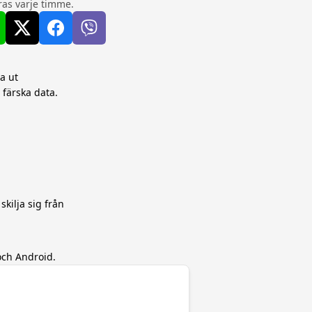
as varje timme.
a ut
 färska data.
skilja sig från
och Android.