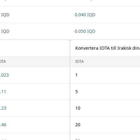
 IQD
0.040 IQD
 IQD
0.050 IQD
Konvertera IOTA till Irakisk din
OTA
IOTA
.023
1
.11
5
.23
10
.46
20