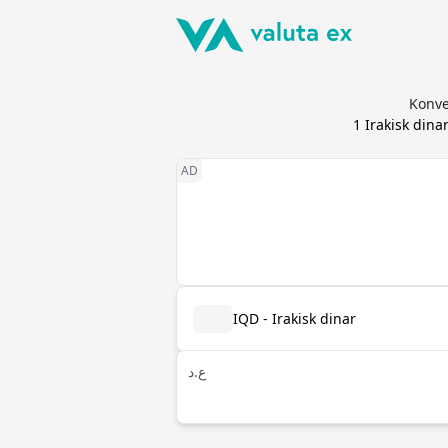
Konve
1
Irakisk dina
IQD - Irakisk dinar
ع.د