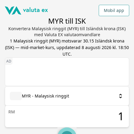
Mobil app
MYR till ISK
Konvertera Malaysisk ringgit (MYR) till Isländsk krona (ISK)
med Valuta EX valutaomvandlare
1
Malaysisk ringgit
(
MYR
) motsvarar
30.15
Isländsk krona
(
ISK
) — mid-market-kurs, uppdaterad
8 augusti 2026 kl. 18:50
UTC
.
MYR - Malaysisk ringgit
RM