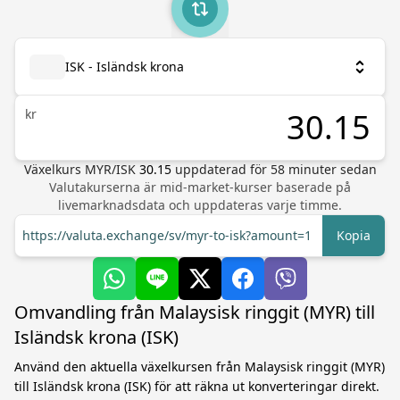
ISK - Isländsk krona
kr
Växelkurs
MYR
/
ISK
30.15
uppdaterad för
58
minuter sedan
Valutakurserna är mid-market-kurser baserade på
livemarknadsdata och uppdateras varje timme.
https://valuta.exchange/sv/myr-to-isk?amount=1
Kopia
Omvandling från Malaysisk ringgit (MYR) till
Isländsk krona (ISK)
Använd den aktuella växelkursen från Malaysisk ringgit (MYR)
till Isländsk krona (ISK) för att räkna ut konverteringar direkt.