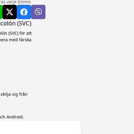
as varje timme.
 colón (SVC)
ón (SVC) för att
anera med färska
skilja sig från
och Android.