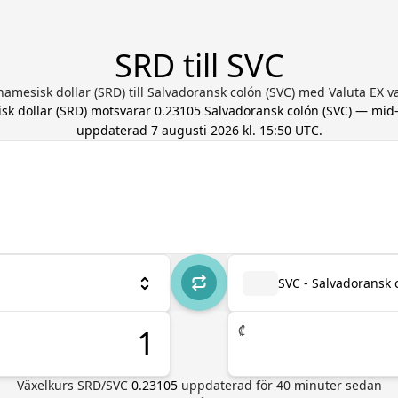
SRD till SVC
namesisk dollar (SRD) till Salvadoransk colón (SVC) med Valuta EX 
sk dollar
(
SRD
) motsvarar
0.23105
Salvadoransk colón
(
SVC
) — mid
uppdaterad
7 augusti 2026 kl. 15:50 UTC
.
SVC - Salvadoransk 
₡
Växelkurs
SRD
/
SVC
0.23105
uppdaterad för
40
minuter sedan