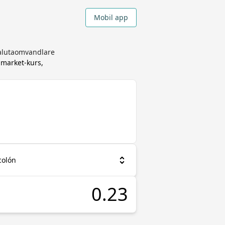
Mobil app
valutaomvandlare
-market-kurs,
colón