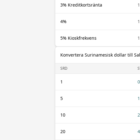
3% Kreditkortsränta
1
4%
1
5% Kioskfrekvens
1
Konvertera Surinamesisk dollar till S
SRD
S
1
0
5
1
10
2
20
4