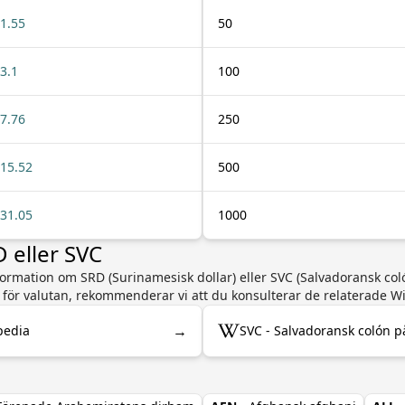
1.55
50
3.1
100
7.76
250
15.52
500
31.05
1000
 eller SVC
ormation om SRD (Surinamesisk dollar) eller SVC (Salvadoransk colón
n för valutan, rekommenderar vi att du konsulterar de relaterade W
→
pedia
SVC - Salvadoransk colón p