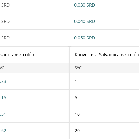
 SRD
0.030 SRD
 SRD
0.040 SRD
 SRD
0.050 SRD
alvadoransk colón
Konvertera Salvadoransk colón 
VC
SVC
.23
1
.15
5
.31
10
.62
20