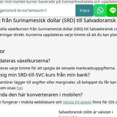
 är mid-market-kurser baserade på livemarknadsdata och uppdater
nge/sv/srd-to-svc?amount=1
Kopia
från Surinamesisk dollar (SRD) till Salvadoransk
lla växelkursen från Surinamesisk dollar (SRD) till Salvadoransk col
eringar direkt. Kurserna uppdateras varje timme så att du kan pl
gor
dateras växelkurserna?
eras varje timme för att spegla de senaste marknadsuppgifterna.
r sig min SRD-till-SVC-kurs från min bank?
ntörer lägger till avgifter eller marginaler, så beloppet du får kan 
som visas
här
.
nda den här konverteraren i mobilen?
en fungerar i mobila webbläsare och
Valuta EX-appen
finns för iOS 
Salvadoransk colón är valutan i