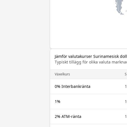
Jämför valutakurser Surinamesisk doll
Typiskt tillägg för olika valuta mar
Växelkurs
S
0% Interbankränta
1
1%
1
2% ATM-ränta
1