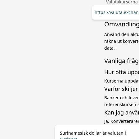
Valutakurserna
https://valuta.excha
Omvandling 
Använd den aktue
räkna ut konvert
data.
Vanliga frå
Hur ofta upp
Kurserna uppdat
Varför skilje
Banker och levera
referenskursen 
Kan jag anvä
Ja. Konverterar
Surinamesisk dollar är valutan i