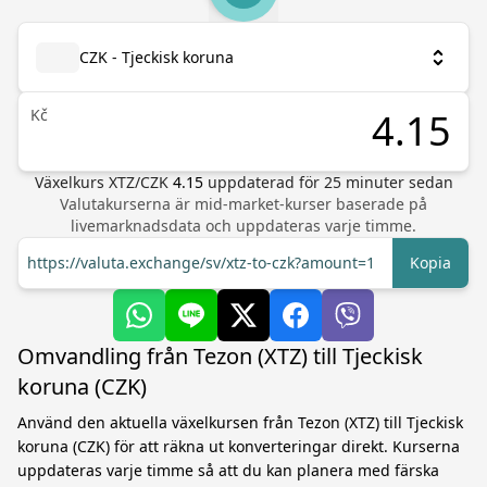
CZK - Tjeckisk koruna
Kč
Växelkurs
XTZ
/
CZK
4.15
uppdaterad för
25
minuter sedan
Valutakurserna är mid-market-kurser baserade på
livemarknadsdata och uppdateras varje timme.
https://valuta.exchange/sv/xtz-to-czk?amount=1
Kopia
Omvandling från Tezon (XTZ) till Tjeckisk
koruna (CZK)
Använd den aktuella växelkursen från Tezon (XTZ) till Tjeckisk
koruna (CZK) för att räkna ut konverteringar direkt. Kurserna
uppdateras varje timme så att du kan planera med färska