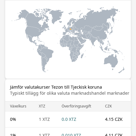
Jämför valutakurser Tezon till Tjeckisk koruna
Typiskt tillägg för olika valuta marknadshandel marknader
Växelkurs
XTZ
Överföringsavgift
CZK
0
%
1 XTZ
0.0 XTZ
4.15 CZK
1
%
1 XTZ
0.010 XTZ
4.11 CZK