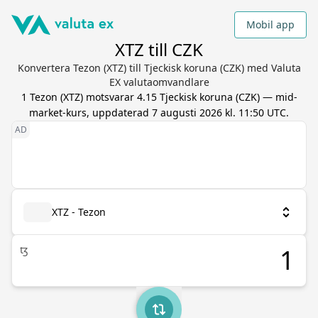
Mobil app
XTZ till CZK
Konvertera Tezon (XTZ) till Tjeckisk koruna (CZK) med Valuta
EX valutaomvandlare
1
Tezon
(
XTZ
) motsvarar
4.15
Tjeckisk koruna
(
CZK
) — mid-
market-kurs, uppdaterad
7 augusti 2026 kl. 11:50 UTC
.
XTZ - Tezon
ꜩ