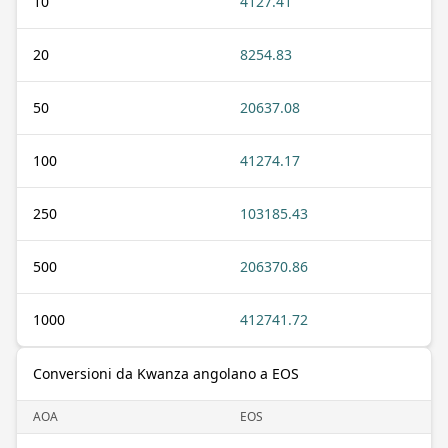
10
4127.41
20
8254.83
50
20637.08
100
41274.17
250
103185.43
500
206370.86
1000
412741.72
Conversioni da Kwanza angolano a EOS
AOA
EOS