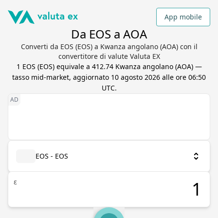
App mobile
Da EOS a AOA
Converti da EOS (EOS) a Kwanza angolano (AOA) con il
convertitore di valute Valuta EX
1
EOS
(
EOS
) equivale a
412.74
Kwanza angolano
(
AOA
) —
tasso mid-market, aggiornato
10 agosto 2026 alle ore 06:50
UTC
.
EOS - EOS
ε