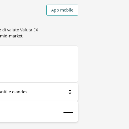
App mobile
e di valute Valuta EX
 mid-market,
Antille olandesi