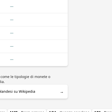
—
—
—
—
—
) come le tipologie di monete o
ia.
→
 olandesi su Wikipedia