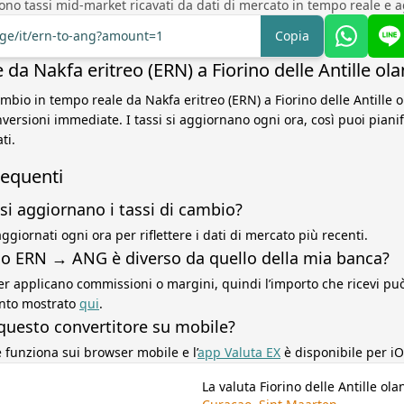
sono tassi mid-market ricavati da dati di mercato in tempo reale e a
nge/it/ern-to-ang?amount=1
Copia
da Nakfa eritreo (ERN) a Fiorino delle Antille ol
ambio in tempo reale da Nakfa eritreo (ERN) a Fiorino delle Antille 
versioni immediate. I tassi si aggiornano ogni ora, così puoi pianif
ti.
equenti
si aggiornano i tassi di cambio?
ggiornati ogni ora per riflettere i dati di mercato più recenti.
sso ERN → ANG è diverso da quello della mia banca?
r applicano commissioni o margini, quindi l’importo che ricevi può 
ento mostrato
qui
.
questo convertitore su mobile?
re funziona sui browser mobile e l’
app Valuta EX
è disponibile per iO
La valuta Fiorino delle Antille ola