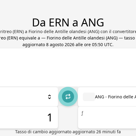
Da ERN a ANG
itreo (ERN) a Fiorino delle Antille olandesi (ANG) con il convertitor
reo
(
ERN
) equivale a
—
Fiorino delle Antille olandesi
(
ANG
) — tasso
aggiornato
8 agosto 2026 alle ore 05:50 UTC
.
ANG - Fiorino delle 
ƒ
Tasso di cambio aggiornato
aggiornato
26
minuti fa