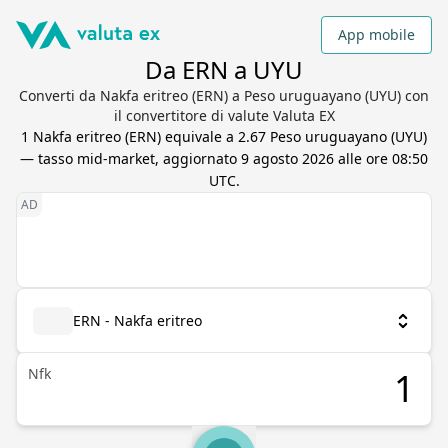
App mobile
Da ERN a UYU
Converti da Nakfa eritreo (ERN) a Peso uruguayano (UYU) con
il convertitore di valute Valuta EX
1
Nakfa eritreo
(
ERN
) equivale a
2.67
Peso uruguayano
(
UYU
)
— tasso mid-market, aggiornato
9 agosto 2026 alle ore 08:50
UTC
.
ERN - Nakfa eritreo
Nfk