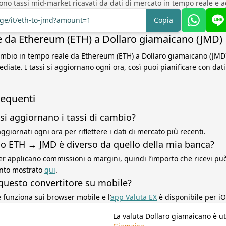
sono tassi mid-market ricavati da dati di mercato in tempo reale e a
nge/it/eth-to-jmd?amount=1
Copia
 da Ethereum (ETH) a Dollaro giamaicano (JMD)
cambio in tempo reale da Ethereum (ETH) a Dollaro giamaicano (JMD)
diate. I tassi si aggiornano ogni ora, così puoi pianificare con da
equenti
si aggiornano i tassi di cambio?
ggiornati ogni ora per riflettere i dati di mercato più recenti.
sso ETH → JMD è diverso da quello della mia banca?
r applicano commissioni o margini, quindi l’importo che ricevi può 
ento mostrato
qui
.
questo convertitore su mobile?
re funziona sui browser mobile e l’
app Valuta EX
è disponibile per iO
La valuta Dollaro giamaicano è uti