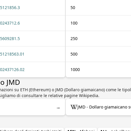
5121856.3
50
0243712.6
100
5609281.5
250
51218563.01
500
02437126.02
1000
 o JMD
rmazioni su ETH (Ethereum) o JMD (Dollaro giamaicano) come le tipo
onsigliamo di consultare le relative pagine Wikipedia.
→
JMD - Dollaro giamaicano s