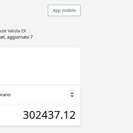
App mobile
lute Valuta EX
ket, aggiornato
7
icano