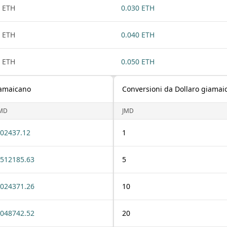
 ETH
0.030 ETH
 ETH
0.040 ETH
 ETH
0.050 ETH
iamaicano
Conversioni da Dollaro giama
MD
JMD
02437.12
1
512185.63
5
024371.26
10
048742.52
20