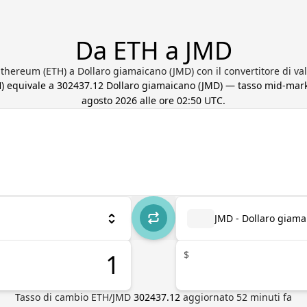
Da ETH a JMD
thereum (ETH) a Dollaro giamaicano (JMD) con il convertitore di va
H
) equivale a
302437.12
Dollaro giamaicano
(
JMD
) — tasso mid-mar
agosto 2026 alle ore 02:50 UTC
.
JMD - Dollaro giama
$
Tasso di cambio
ETH
/
JMD
302437.12
aggiornato
52
minuti fa