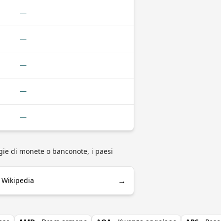
—
—
—
—
—
ogie di monete o banconote, i paesi
→
 Wikipedia