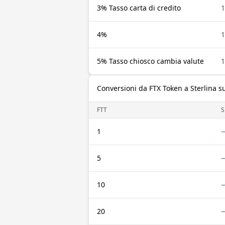
3% Tasso carta di credito
1
4%
1
5% Tasso chiosco cambia valute
1
Conversioni da FTX Token a Sterlina 
FTT
1
5
10
20