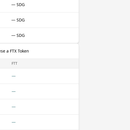
— SDG
— SDG
— SDG
ese a FTX Token
FTT
—
—
—
—