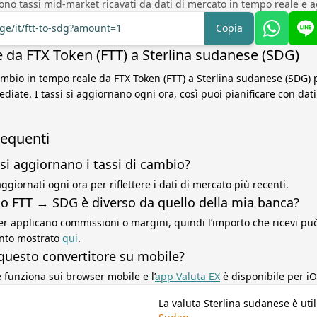
sono tassi mid-market ricavati da dati di mercato in tempo reale e a
nge/it/ftt-to-sdg?amount=1
Copia
 da FTX Token (FTT) a Sterlina sudanese (SDG)
cambio in tempo reale da FTX Token (FTT) a Sterlina sudanese (SDG) 
diate. I tassi si aggiornano ogni ora, così puoi pianificare con da
equenti
si aggiornano i tassi di cambio?
ggiornati ogni ora per riflettere i dati di mercato più recenti.
sso FTT → SDG è diverso da quello della mia banca?
r applicano commissioni o margini, quindi l’importo che ricevi può 
ento mostrato
qui
.
questo convertitore su mobile?
re funziona sui browser mobile e l’
app Valuta EX
è disponibile per iO
La valuta Sterlina sudanese è util