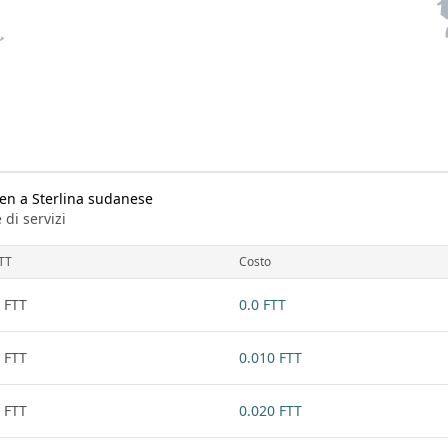
ken a Sterlina sudanese
 di servizi
TT
Costo
 FTT
0.0 FTT
 FTT
0.010 FTT
 FTT
0.020 FTT