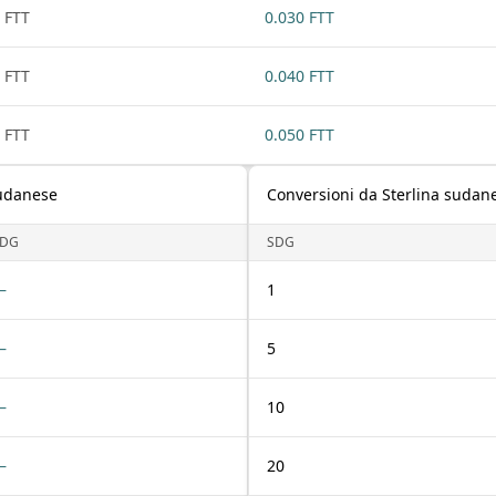
 FTT
0.030 FTT
 FTT
0.040 FTT
 FTT
0.050 FTT
sudanese
Conversioni da Sterlina sudan
SDG
SDG
—
1
—
5
—
10
—
20