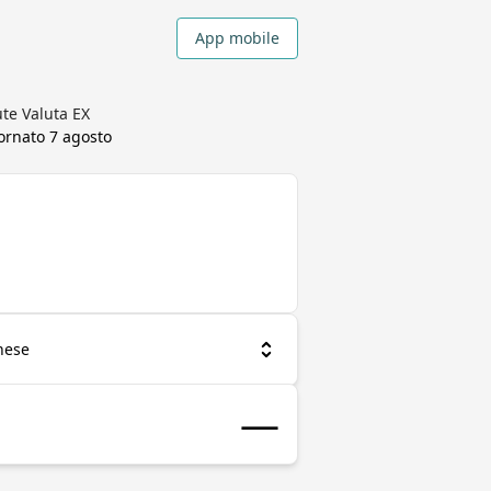
App mobile
ute Valuta EX
iornato
7 agosto
nese