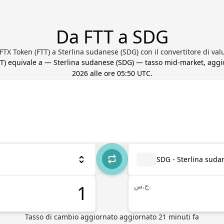
Da FTT a SDG
FTX Token (FTT) a Sterlina sudanese (SDG) con il convertitore di val
T
) equivale a
—
Sterlina sudanese
(
SDG
) — tasso mid-market, agg
2026 alle ore 05:50 UTC
.
SDG - Sterlina suda
ج.س.
Tasso di cambio aggiornato
aggiornato
21
minuti fa