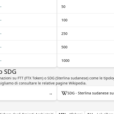
—
50
—
100
—
250
—
500
—
1000
 o SDG
mazioni su FTT (FTX Token) o SDG (Sterlina sudanese) come le tipol
onsigliamo di consultare le relative pagine Wikipedia.
→
SDG - Sterlina sudanese su