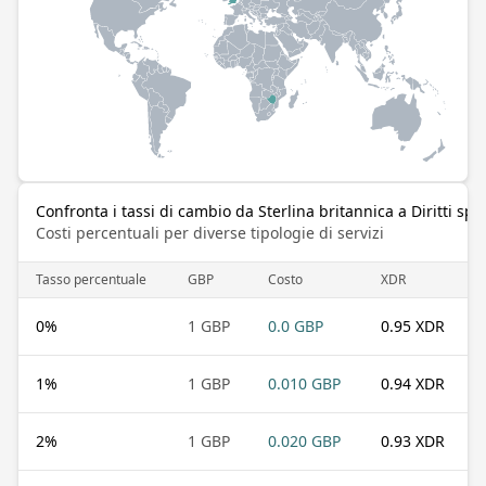
Confronta i tassi di cambio da Sterlina britannica a Diritti spec
Costi percentuali per diverse tipologie di servizi
Tasso percentuale
GBP
Costo
XDR
0
%
1 GBP
0.0 GBP
0.95 XDR
1
%
1 GBP
0.010 GBP
0.94 XDR
2
%
1 GBP
0.020 GBP
0.93 XDR