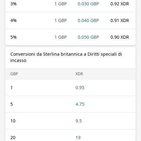
3
%
1 GBP
0.030 GBP
0.92 XDR
4
%
1 GBP
0.040 GBP
0.91 XDR
5
%
1 GBP
0.050 GBP
0.90 XDR
Conversioni da Sterlina britannica a Diritti speciali di
incasso
GBP
XDR
1
0.95
5
4.75
10
9.5
20
19