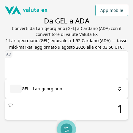
App mobile
Da GEL a ADA
Converti da Lari georgiano (GEL) a Cardano (ADA) con il
convertitore di valute Valuta EX
1
Lari georgiano
(
GEL
) equivale a
1.92
Cardano
(
ADA
) — tasso
mid-market, aggiornato
9 agosto 2026 alle ore 03:50 UTC
.
GEL - Lari georgiano
ლ