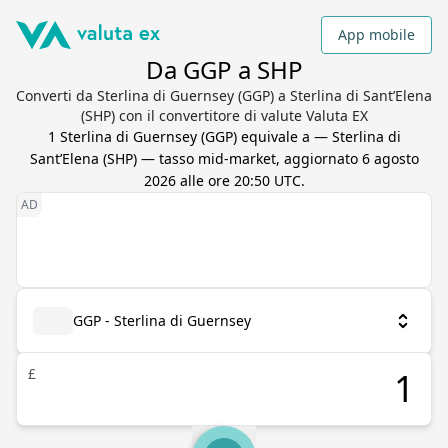
App mobile
Da GGP a SHP
Converti da Sterlina di Guernsey (GGP) a Sterlina di Sant’Elena
(SHP) con il convertitore di valute Valuta EX
1
Sterlina di Guernsey
(
GGP
) equivale a
—
Sterlina di
Sant’Elena
(
SHP
) — tasso mid-market, aggiornato
6 agosto
2026 alle ore 20:50 UTC
.
GGP - Sterlina di Guernsey
£