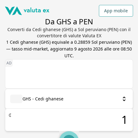
App mobile
Da GHS a PEN
Converti da Cedi ghanese (GHS) a Sol peruviano (PEN) con il
convertitore di valute Valuta EX
1
Cedi ghanese
(
GHS
) equivale a
0.28859
Sol peruviano
(
PEN
)
— tasso mid-market, aggiornato
9 agosto 2026 alle ore 08:50
UTC
.
GHS - Cedi ghanese
₵