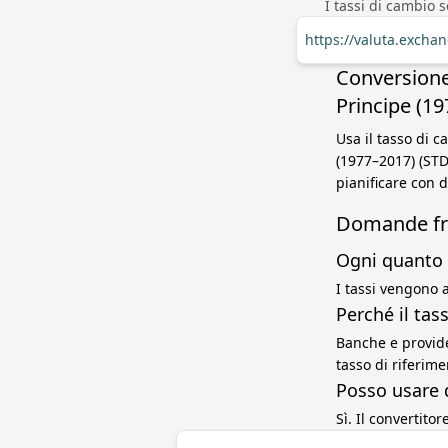
I tassi di cambio 
https://valuta.excha
Conversione
Principe (1
Usa il tasso di 
(1977–2017) (STD
pianificare con 
Domande fr
Ogni quanto 
I tassi vengono a
Perché il ta
Banche e provide
tasso di riferim
Posso usare 
Sì. Il convertito