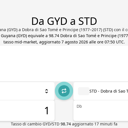
Da GYD a STD
ana (GYD) a Dobra di Sao Tomé e Principe (1977–2017) (STD) con il co
a Guyana
(
GYD
) equivale a
98.74
Dobra di Sao Tomé e Principe (197
tasso mid-market, aggiornato
7 agosto 2026 alle ore 07:50 UTC
.
STD - Dobra di Sao 
Db
Tasso di cambio
GYD
/
STD
98.74
aggiornato
17
minuti fa