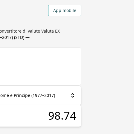
App mobile
nvertitore di valute Valuta EX
7–2017)
(
STD
) —
Tomé e Principe (1977–2017)