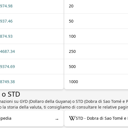
974.98
20
937.46
50
874.93
100
4687.34
250
9374.69
500
8749.38
1000
D o STD
mazioni su GYD (Dollaro della Guyana) o STD (Dobra di Sao Tomé e P
 la storia della valuta, ti consigliamo di consultare le relative pag
→
ipedia
STD - Dobra di Sao Tomé e 