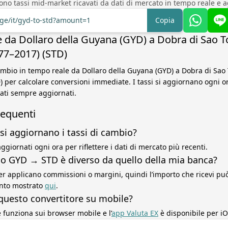
sono tassi mid-market ricavati da dati di mercato in tempo reale e a
nge/it/gyd-to-std?amount=1
Copia
 da Dollaro della Guyana (GYD) a Dobra di Sao 
977–2017) (STD)
cambio in tempo reale da Dollaro della Guyana (GYD) a Dobra di Sao
) per calcolare conversioni immediate. I tassi si aggiornano ogni or
dati sempre aggiornati.
equenti
si aggiornano i tassi di cambio?
ggiornati ogni ora per riflettere i dati di mercato più recenti.
sso GYD → STD è diverso da quello della mia banca?
r applicano commissioni o margini, quindi l’importo che ricevi può 
ento mostrato
qui
.
questo convertitore su mobile?
re funziona sui browser mobile e l’
app Valuta EX
è disponibile per iO