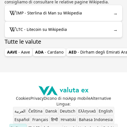
consigliamo di consultare le relative pagine Wikipedia.
→
IMP - Sterlina di Man su Wikipedia
→
LTC - Litecoin su Wikipedia
Tutte le valute
AAVE
- Aave
ADA
- Cardano
AED
- Dirham degli Emirati Ara
Cookies
Privacy
Dicono di noi
App mobile
Alternative
Lingua
:
العربية
Čeština
Dansk
Deutsch
Ελληνικά
English
Español
Français
हिन्दी
Hrvatski
Bahasa Indonesia