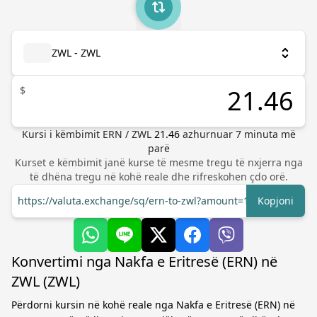
ZWL - ZWL
$
Kursi i këmbimit
ERN
/
ZWL
21.46
azhurnuar
7
minuta më
parë
Kurset e këmbimit janë kurse të mesme tregu të nxjerra nga
të dhëna tregu në kohë reale dhe rifreskohen çdo orë.
https://valuta.exchange/sq/ern-to-zwl?amount=1
Kopjoni
Konvertimi nga Nakfa e Eritresë (ERN) në
ZWL (ZWL)
Përdorni kursin në kohë reale nga Nakfa e Eritresë (ERN) në