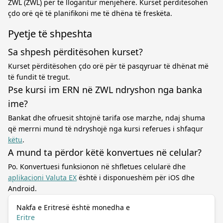
ZWL (ZWL) për të llogaritur menjëherë. Kurset përditësohen
çdo orë që të planifikoni me të dhëna të freskëta.
Pyetje të shpeshta
Sa shpesh përditësohen kurset?
Kurset përditësohen çdo orë për të pasqyruar të dhënat më
të fundit të tregut.
Pse kursi im ERN në ZWL ndryshon nga banka
ime?
Bankat dhe ofruesit shtojnë tarifa ose marzhe, ndaj shuma
që merrni mund të ndryshojë nga kursi referues i shfaqur
këtu
.
A mund ta përdor këtë konvertues në celular?
Po. Konvertuesi funksionon në shfletues celularë dhe
aplikacioni Valuta EX
është i disponueshëm për iOS dhe
Android.
Nakfa e Eritresë është monedha e
Eritre