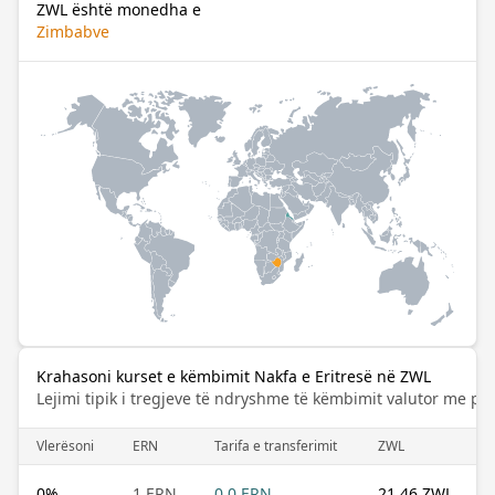
ZWL është monedha e
Zimbabve
Krahasoni kurset e këmbimit Nakfa e Eritresë në ZWL
Lejimi tipik i tregjeve të ndryshme të këmbimit valutor me pa
Vlerësoni
ERN
Tarifa e transferimit
ZWL
0
%
1 ERN
0.0 ERN
21.46 ZWL