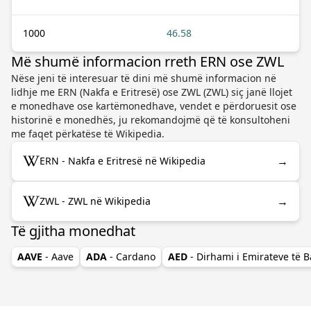
1000
46.58
Më shumë informacion rreth ERN ose ZWL
Nëse jeni të interesuar të dini më shumë informacion në
lidhje me ERN (Nakfa e Eritresë) ose ZWL (ZWL) siç janë llojet
e monedhave ose kartëmonedhave, vendet e përdoruesit ose
historinë e monedhës, ju rekomandojmë që të konsultoheni
me faqet përkatëse të Wikipedia.
→
ERN - Nakfa e Eritresë në Wikipedia
→
ZWL - ZWL në Wikipedia
Të gjitha monedhat
AAVE
- Aave
ADA
- Cardano
AED
- Dirhami i Emirateve të 