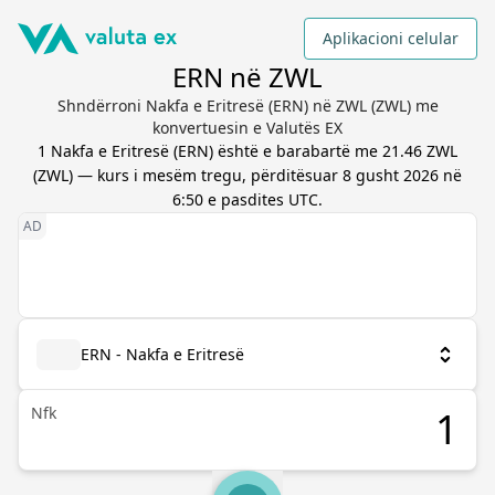
Aplikacioni celular
ERN në ZWL
Shndërroni Nakfa e Eritresë (ERN) në ZWL (ZWL) me
konvertuesin e Valutës EX
1
Nakfa e Eritresë
(
ERN
) është e barabartë me
21.46
ZWL
(
ZWL
) — kurs i mesëm tregu, përditësuar
8 gusht 2026 në
6:50 e pasdites UTC
.
ERN - Nakfa e Eritresë
Nfk