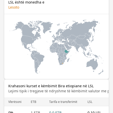
LSL është monedha e
Lesoto
Krahasoni kurset e këmbimit Bira etiopiane në LSL
Lejimi tipik i tregjeve të ndryshme të këmbimit valutor me pa
Vlerësoni
ETB
Tarifa e transferimit
LSL
0
%
1 ETB
0.0 ETB
0.10 LSL