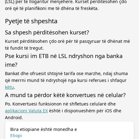
(LSL) për të llogaritur menjëherë. Kurset përditësohen çdo
orë që të planifikoni me të dhëna të freskëta.
Pyetje të shpeshta
Sa shpesh përditësohen kurset?
Kurset përditësohen çdo orë për të pasqyruar të dhënat më
të fundit të tregut.
Pse kursi im ETB në LSL ndryshon nga banka
ime?
Bankat dhe ofruesit shtojnë tarifa ose marzhe, ndaj shuma
që merrni mund të ndryshojë nga kursi referues i shfaqur
këtu
.
A mund ta përdor këtë konvertues në celular?
Po. Konvertuesi funksionon në shfletues celularë dhe
aplikacioni Valuta EX
është i disponueshëm për iOS dhe
Android.
Bira etiopiane është monedha e
Etiopi