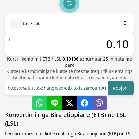
LSL - LSL
L
Kursi i këmbimit
ETB
/
LSL
0.10106
azhurnuar
25
minuta më
parë
Kurset e këmbimit janë kurse të mesme tregu të nxjerra nga
të dhëna tregu në kohë reale dhe rifreskohen çdo orë.
https://valuta.exchange/sq/etb-to-lsl?amount=1
Kopjoni
Konvertimi nga Bira etiopiane (ETB) në LSL
(LSL)
Përdorni kursin në kohë reale nga Bira etiopiane (ETB) në LSL