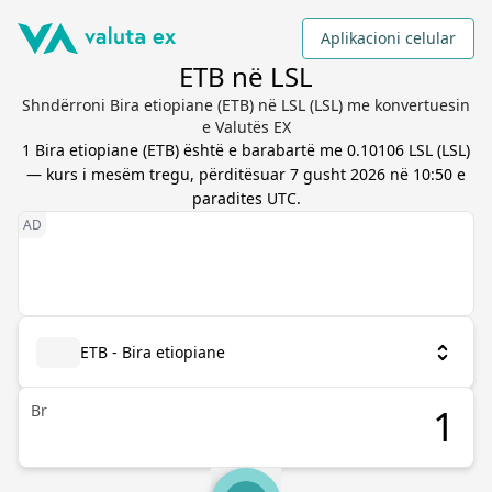
Aplikacioni celular
ETB në LSL
Shndërroni Bira etiopiane (ETB) në LSL (LSL) me konvertuesin
e Valutës EX
1
Bira etiopiane
(
ETB
) është e barabartë me
0.10106
LSL
(
LSL
)
— kurs i mesëm tregu, përditësuar
7 gusht 2026 në 10:50 e
paradites UTC
.
ETB - Bira etiopiane
Br