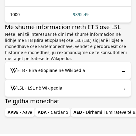
1000
9895.49
Më shumë informacion rreth ETB ose LSL
Nëse jeni të interesuar të dini më shumë informacion në
lidhje me ETB (Bira etiopiane) ose LSL (LSL) siç janë llojet e
monedhave ose kartëmonedhave, vendet e përdoruesit ose
historinë e monedhës, ju rekomandojmë që të konsultoheni
me faqet përkatëse të Wikipedia.
→
ETB - Bira etiopiane në Wikipedia
→
LSL - LSL në Wikipedia
Të gjitha monedhat
AAVE
- Aave
ADA
- Cardano
AED
- Dirhami i Emirateve të 