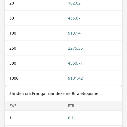
20
182.02
50
455.07
100
910.14
250
2275.35
500
4550.71
1000
9101.42
Shndërroni Franga ruandeze në Bira etiopiane
RWF
ETB
1
0.11