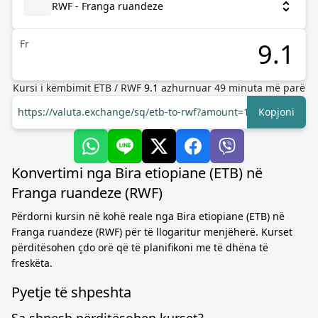
RWF - Franga ruandeze
Fr
Kursi i këmbimit
ETB
/
RWF
9.1
azhurnuar
49
minuta më parë
https://valuta.exchange/sq/etb-to-rwf?amount=1
Kopjoni
Konvertimi nga Bira etiopiane (ETB) në
Franga ruandeze (RWF)
Përdorni kursin në kohë reale nga Bira etiopiane (ETB) në
Franga ruandeze (RWF) për të llogaritur menjëherë. Kurset
përditësohen çdo orë që të planifikoni me të dhëna të
freskëta.
Pyetje të shpeshta