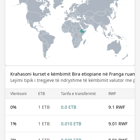
Krahasoni kurset e këmbimit Bira etiopiane në Franga ruand
Lejimi tipik i tregjeve të ndryshme të këmbimit valutor me pa
Vlerësoni
ETB
Tarifa e transferimit
RWF
0
%
1 ETB
0.0 ETB
9.1 RWF
1
%
1 ETB
0.010 ETB
9.01 RWF