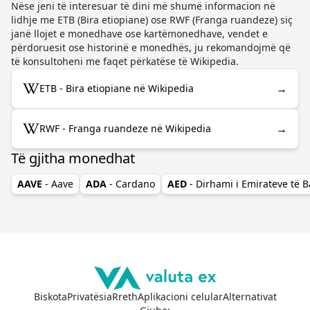
Nëse jeni të interesuar të dini më shumë informacion në
lidhje me ETB (Bira etiopiane) ose RWF (Franga ruandeze) siç
janë llojet e monedhave ose kartëmonedhave, vendet e
përdoruesit ose historinë e monedhës, ju rekomandojmë që
të konsultoheni me faqet përkatëse të Wikipedia.
→
ETB - Bira etiopiane në Wikipedia
→
RWF - Franga ruandeze në Wikipedia
Të gjitha monedhat
AAVE
- Aave
ADA
- Cardano
AED
- Dirhami i Emirateve të 
Biskota
Privatësia
Rreth
Aplikacioni celular
Alternativat