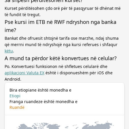
Sa shpesh përditësohen kurset?
Kurset përditësohen çdo orë për të pasqyruar të dhënat më
të fundit të tregut.
Pse kursi im ETB në RWF ndryshon nga banka
ime?
Bankat dhe ofruesit shtojnë tarifa ose marzhe, ndaj shuma
që merrni mund të ndryshojë nga kursi referues i shfaqur
këtu
.
A mund ta përdor këtë konvertues në celular?
Po. Konvertuesi funksionon në shfletues celularë dhe
aplikacioni Valuta EX
është i disponueshëm për iOS dhe
Android.
Bira etiopiane është monedha e
Etiopi
Franga ruandeze është monedha e
Ruandë