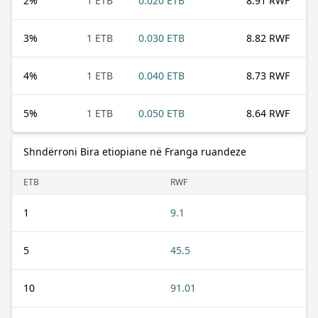
2
%
1 ETB
0.020 ETB
8.91 RWF
3
%
1 ETB
0.030 ETB
8.82 RWF
4
%
1 ETB
0.040 ETB
8.73 RWF
5
%
1 ETB
0.050 ETB
8.64 RWF
Shndërroni Bira etiopiane në Franga ruandeze
ETB
RWF
1
9.1
5
45.5
10
91.01