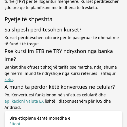
turke (TRY) për të llogaritur menjëherë. Kurset përditësohen
çdo orë që të planifikoni me të dhëna të freskëta.
Pyetje të shpeshta
Sa shpesh përditësohen kurset?
Kurset përditësohen çdo orë për të pasqyruar të dhënat më
të fundit të tregut.
Pse kursi im ETB në TRY ndryshon nga banka
ime?
Bankat dhe ofruesit shtojnë tarifa ose marzhe, ndaj shuma
që merrni mund të ndryshojë nga kursi referues i shfaqur
këtu
.
A mund ta përdor këtë konvertues në celular?
Po. Konvertuesi funksionon në shfletues celularë dhe
aplikacioni Valuta EX
është i disponueshëm për iOS dhe
Android.
Bira etiopiane është monedha e
Etiopi