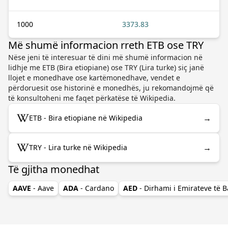
1000
3373.83
Më shumë informacion rreth ETB ose TRY
Nëse jeni të interesuar të dini më shumë informacion në
lidhje me ETB (Bira etiopiane) ose TRY (Lira turke) siç janë
llojet e monedhave ose kartëmonedhave, vendet e
përdoruesit ose historinë e monedhës, ju rekomandojmë që
të konsultoheni me faqet përkatëse të Wikipedia.
→
ETB - Bira etiopiane në Wikipedia
→
TRY - Lira turke në Wikipedia
Të gjitha monedhat
AAVE
- Aave
ADA
- Cardano
AED
- Dirhami i Emirateve të 