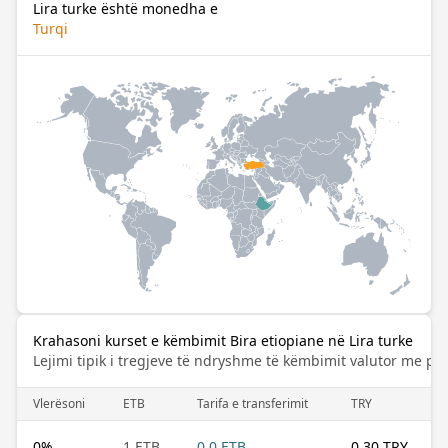
Lira turke është monedha e
Turqi
Krahasoni kurset e këmbimit Bira etiopiane në Lira turke
Lejimi tipik i tregjeve të ndryshme të këmbimit valutor me pa
Vlerësoni
ETB
Tarifa e transferimit
TRY
0
%
1 ETB
0.0 ETB
0.30 TRY