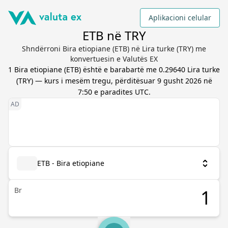
Aplikacioni celular
ETB në TRY
Shndërroni Bira etiopiane (ETB) në Lira turke (TRY) me
konvertuesin e Valutës EX
1
Bira etiopiane
(
ETB
) është e barabartë me
0.29640
Lira turke
(
TRY
) — kurs i mesëm tregu, përditësuar
9 gusht 2026 në
7:50 e paradites UTC
.
ETB - Bira etiopiane
Br