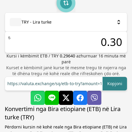
TRY - Lira turke
₺
Kursi i këmbimit
ETB
/
TRY
0.29640
azhurnuar
16
minuta më
parë
Kurset e këmbimit janë kurse të mesme tregu të nxjerra nga
të dhëna tregu në kohë reale dhe rifreskohen çdo orë.
https://valuta.exchange/sq/etb-to-try?amount=1
Kopjoni
Konvertimi nga Bira etiopiane (ETB) në Lira
turke (TRY)
Përdorni kursin në kohë reale nga Bira etiopiane (ETB) në Lira