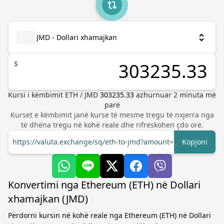
JMD - Dollari xhamajkan
$
Kursi i këmbimit
ETH
/
JMD
303235.33
azhurnuar
2
minuta më
parë
Kurset e këmbimit janë kurse të mesme tregu të nxjerra nga
të dhëna tregu në kohë reale dhe rifreskohen çdo orë.
https://valuta.exchange/sq/eth-to-jmd?amount=1
Kopjoni
Konvertimi nga Ethereum (ETH) në Dollari
xhamajkan (JMD)
Përdorni kursin në kohë reale nga Ethereum (ETH) në Dollari