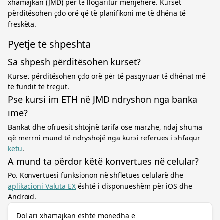
xhamajkan (JMD) për të llogaritur menjëherë. Kurset
përditësohen çdo orë që të planifikoni me të dhëna të
freskëta.
Pyetje të shpeshta
Sa shpesh përditësohen kurset?
Kurset përditësohen çdo orë për të pasqyruar të dhënat më
të fundit të tregut.
Pse kursi im ETH në JMD ndryshon nga banka
ime?
Bankat dhe ofruesit shtojnë tarifa ose marzhe, ndaj shuma
që merrni mund të ndryshojë nga kursi referues i shfaqur
këtu
.
A mund ta përdor këtë konvertues në celular?
Po. Konvertuesi funksionon në shfletues celularë dhe
aplikacioni Valuta EX
është i disponueshëm për iOS dhe
Android.
Dollari xhamajkan është monedha e