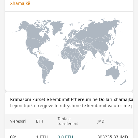
Xhamajkë
Krahasoni kurset e këmbimit Ethereum në Dollari xhamajkan
Lejimi tipik i tregjeve të ndryshme të këmbimit valutor me pa
Tarifa e
Vlerësoni
ETH
JMD
transferimit
0
%
1 ETH
0.0 ETH
303235.33 JMD