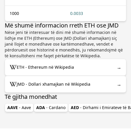
1000
0.0033
Më shumë informacion rreth ETH ose JMD
Nëse jeni të interesuar të dini më shumë informacion në
lidhje me ETH (Ethereum) ose JMD (Dollari xhamajkan) siç
janë llojet e monedhave ose kartëmonedhave, vendet e
përdoruesit ose historinë e monedhës, ju rekomandojmë që
të konsultoheni me faqet përkatëse të Wikipedia.
→
ETH - Ethereum në Wikipedia
→
JMD - Dollari xhamajkan në Wikipedia
Të gjitha monedhat
AAVE
- Aave
ADA
- Cardano
AED
- Dirhami i Emirateve të 