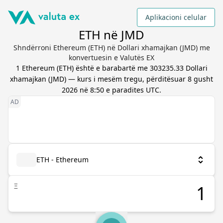
Aplikacioni celular
ETH në JMD
Shndërroni Ethereum (ETH) në Dollari xhamajkan (JMD) me
konvertuesin e Valutës EX
1
Ethereum
(
ETH
) është e barabartë me
303235.33
Dollari
xhamajkan
(
JMD
) — kurs i mesëm tregu, përditësuar
8 gusht
2026 në 8:50 e paradites UTC
.
ETH - Ethereum
Ξ