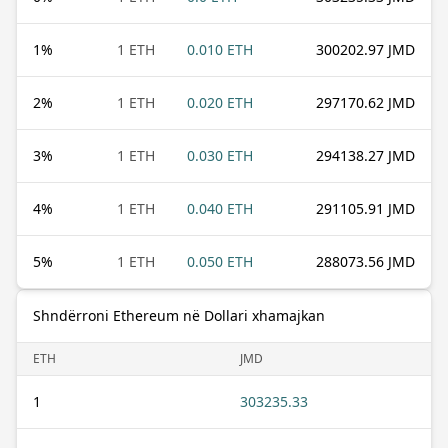
1
%
1 ETH
0.010 ETH
300202.97 JMD
2
%
1 ETH
0.020 ETH
297170.62 JMD
3
%
1 ETH
0.030 ETH
294138.27 JMD
4
%
1 ETH
0.040 ETH
291105.91 JMD
5
%
1 ETH
0.050 ETH
288073.56 JMD
Shndërroni Ethereum në Dollari xhamajkan
ETH
JMD
1
303235.33