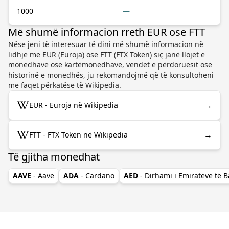
1000
—
Më shumë informacion rreth EUR ose FTT
Nëse jeni të interesuar të dini më shumë informacion në
lidhje me EUR (Euroja) ose FTT (FTX Token) siç janë llojet e
monedhave ose kartëmonedhave, vendet e përdoruesit ose
historinë e monedhës, ju rekomandojmë që të konsultoheni
me faqet përkatëse të Wikipedia.
→
EUR - Euroja në Wikipedia
→
FTT - FTX Token në Wikipedia
Të gjitha monedhat
AAVE
- Aave
ADA
- Cardano
AED
- Dirhami i Emirateve të 