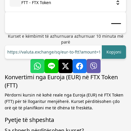
FTT - FTX Token
Kurset e këmbimit të azhurnuara
azhurnuar
10
minuta më
parë
https://valuta.exchange/sq/eur-to-ftt?amount=1
Kopjoni
Konvertimi nga Euroja (EUR) në FTX Token
(FTT)
Përdorni kursin në kohë reale nga Euroja (EUR) në FTX Token
(FTT) për të llogaritur menjëherë. Kurset përditësohen çdo
orë që të planifikoni me të dhëna të freskëta.
Pyetje të shpeshta
Sa shpesh përditësohen kurset?