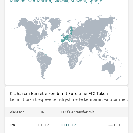
Mikelon, San-Marino, Sllovaki, Slloveni, Spanjë
Krahasoni kurset e këmbimit Euroja në FTX Token
Lejimi tipik i tregjeve të ndryshme të këmbimit valutor me pa
Vlerësoni
EUR
Tarifa e transferimit
FTT
0
%
1 EUR
0.0 EUR
— FTT