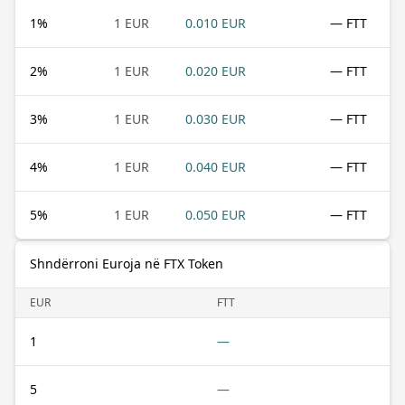
1
%
1 EUR
0.010 EUR
— FTT
2
%
1 EUR
0.020 EUR
— FTT
3
%
1 EUR
0.030 EUR
— FTT
4
%
1 EUR
0.040 EUR
— FTT
5
%
1 EUR
0.050 EUR
— FTT
Shndërroni Euroja në FTX Token
EUR
FTT
1
—
5
—