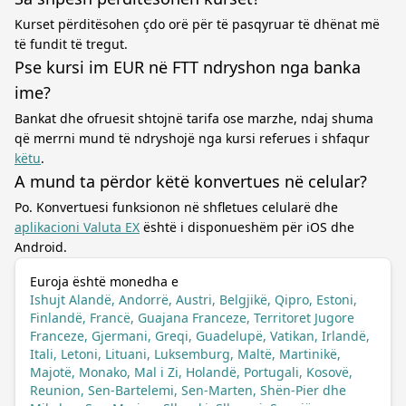
Kurset përditësohen çdo orë për të pasqyruar të dhënat më
të fundit të tregut.
Pse kursi im EUR në FTT ndryshon nga banka
ime?
Bankat dhe ofruesit shtojnë tarifa ose marzhe, ndaj shuma
që merrni mund të ndryshojë nga kursi referues i shfaqur
këtu
.
A mund ta përdor këtë konvertues në celular?
Po. Konvertuesi funksionon në shfletues celularë dhe
aplikacioni Valuta EX
është i disponueshëm për iOS dhe
Android.
Euroja është monedha e
Ishujt Alandë, Andorrë, Austri, Belgjikë, Qipro, Estoni,
Finlandë, Francë, Guajana Franceze, Territoret Jugore
Franceze, Gjermani, Greqi, Guadelupë, Vatikan, Irlandë,
Itali, Letoni, Lituani, Luksemburg, Maltë, Martinikë,
Majotë, Monako, Mal i Zi, Holandë, Portugali, Kosovë,
Reunion, Sen-Bartelemi, Sen-Marten, Shën-Pier dhe