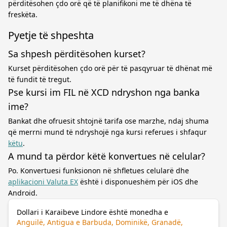
përditësohen çdo orë që të planifikoni me të dhëna të
freskëta.
Pyetje të shpeshta
Sa shpesh përditësohen kurset?
Kurset përditësohen çdo orë për të pasqyruar të dhënat më
të fundit të tregut.
Pse kursi im FIL në XCD ndryshon nga banka
ime?
Bankat dhe ofruesit shtojnë tarifa ose marzhe, ndaj shuma
që merrni mund të ndryshojë nga kursi referues i shfaqur
këtu
.
A mund ta përdor këtë konvertues në celular?
Po. Konvertuesi funksionon në shfletues celularë dhe
aplikacioni Valuta EX
është i disponueshëm për iOS dhe
Android.
Dollari i Karaibeve Lindore është monedha e
Anguilë, Antigua e Barbuda, Dominikë, Granadë,