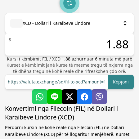
XCD - Dollari i Karaibeve Lindore
$
Kursi i këmbimit
FIL
/
XCD
1.88
azhurnuar
6
minuta më parë
Kurset e këmbimit janë kurse të mesme tregu të nxjerra nga
të dhëna tregu në kohë reale dhe rifreskohen çdo orë.
https://valuta.exchange/sq/fil-to-xcd?amount=1
Kopjoni
Konvertimi nga Filecoin (FIL) në Dollari i
Karaibeve Lindore (XCD)
Përdorni kursin në kohë reale nga Filecoin (FIL) në Dollari i
Karaibeve Lindore (XCD) për të llogaritur menjëherë. Kurset