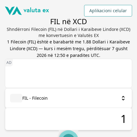
Aplikacioni celular
FIL në XCD
Shndërroni Filecoin (FIL) në Dollari i Karaibeve Lindore (XCD)
me konvertuesin e Valutës EX
1
Filecoin
(
FIL
) është e barabartë me
1.88
Dollari i Karaibeve
Lindore
(
XCD
) — kurs i mesëm tregu, përditësuar
7 gusht
2026 në 12:50 e paradites UTC
.
FIL - Filecoin