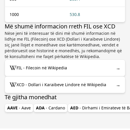
1000
530.8
Më shumë informacion rreth FIL ose XCD
Nëse jeni të interesuar të dini më shumë informacion në
lidhje me FIL (Filecoin) ose XCD (Dollari i Karaibeve Lindore)
siç janë llojet e monedhave ose kartëmonedhave, vendet e
përdoruesit ose historinë e monedhës, ju rekomandojmë që
të konsultoheni me faqet përkatëse të Wikipedia.
→
FIL - Filecoin në Wikipedia
→
XCD - Dollari i Karaibeve Lindore në Wikipedia
Të gjitha monedhat
AAVE
- Aave
ADA
- Cardano
AED
- Dirhami i Emirateve të 