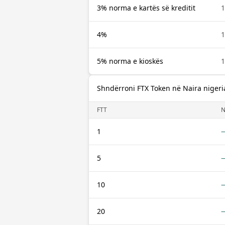
3% norma e kartës së kreditit
1
4%
1
5% norma e kioskës
1
Shndërroni FTX Token në Naira niger
FTT
1
5
10
20