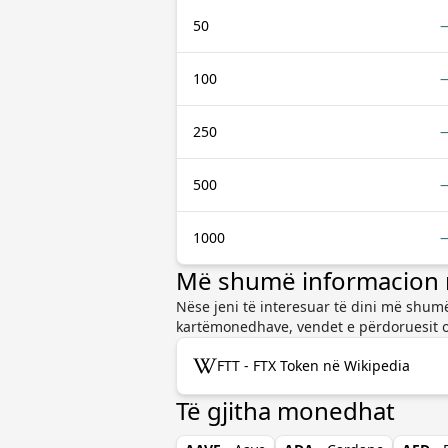
50
100
250
500
1000
Më shumë informacion 
Nëse jeni të interesuar të dini më shum
kartëmonedhave, vendet e përdoruesit o
FTT - FTX Token në Wikipedia
Të gjitha monedhat