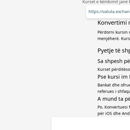
Kurset e këmbimit janë 
https://valuta.excha
Konvertimi 
Përdorni kursin 
menjëherë. Kurse
Pyetje të s
Sa shpesh pë
Kurset përditëso
Pse kursi im
Bankat dhe ofru
referues i shfaq
A mund ta pë
Po. Konvertuesi 
për iOS dhe And