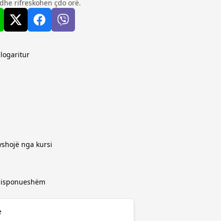
dhe rifreskohen çdo orë.
logaritur
yshojë nga kursi
 disponueshëm
e