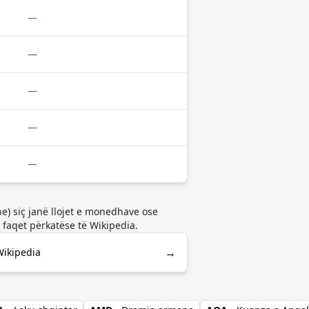
—
—
—
—
—
e) siç janë llojet e monedhave ose
faqet përkatëse të Wikipedia.
→
Wikipedia