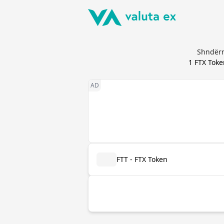
Shndërr
1
FTX Toke
FTT - FTX Token