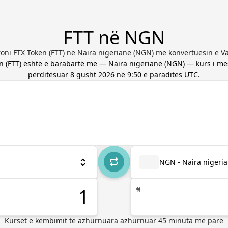
FTT në NGN
oni FTX Token (FTT) në Naira nigeriane (NGN) me konvertuesin e Va
n
(
FTT
) është e barabartë me
—
Naira nigeriane
(
NGN
) — kurs i m
përditësuar
8 gusht 2026 në 9:50 e paradites UTC
.
NGN - Naira nigeri
₦
Kurset e këmbimit të azhurnuara
azhurnuar
45
minuta më parë