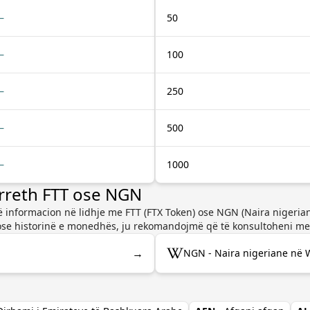
—
50
—
100
—
250
—
500
—
1000
rreth FTT ose NGN
ë informacion në lidhje me FTT (FTX Token) ose NGN (Naira nigerian
se historinë e monedhës, ju rekomandojmë që të konsultoheni me 
→
NGN - Naira nigeriane në 