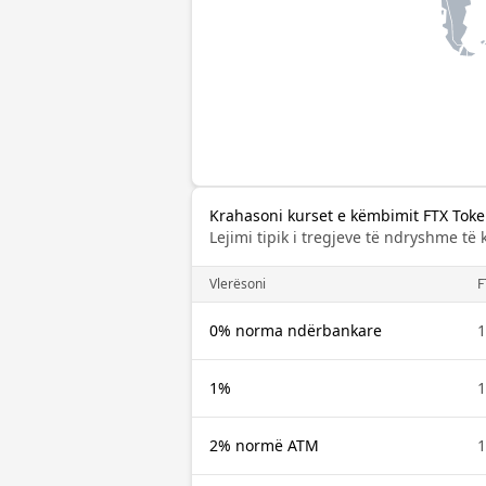
Krahasoni kurset e këmbimit FTX Toke
Lejimi tipik i tregjeve të ndryshme të
Vlerësoni
F
0% norma ndërbankare
1
1%
1
2% normë ATM
1