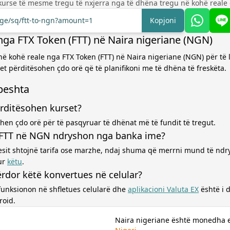
kurse të mesme tregu të nxjerra nga të dhëna tregu në kohë reale 
nge/sq/ftt-to-ngn?amount=1
Kopjoni
nga FTX Token (FTT) në Naira nigeriane (NGN)
në kohë reale nga FTX Token (FTT) në Naira nigeriane (NGN) për të l
t përditësohen çdo orë që të planifikoni me të dhëna të freskëta.
hpeshta
rditësohen kurset?
hen çdo orë për të pasqyruar të dhënat më të fundit të tregut.
 FTT në NGN ndryshon nga banka ime?
esit shtojnë tarifa ose marzhe, ndaj shuma që merrni mund të ndr
ur
këtu
.
rdor këtë konvertues në celular?
funksionon në shfletues celularë dhe
aplikacioni Valuta EX
është i
roid.
Naira nigeriane është monedha 