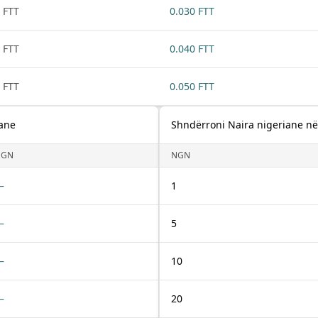
 FTT
0.030 FTT
 FTT
0.040 FTT
 FTT
0.050 FTT
iane
Shndërroni Naira nigeriane në
NGN
NGN
—
1
—
5
—
10
—
20