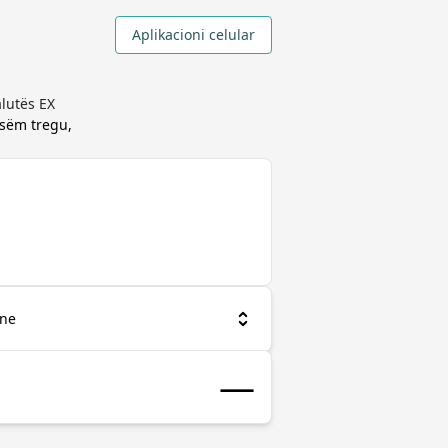
Aplikacioni celular
lutës EX
esëm tregu,
ane