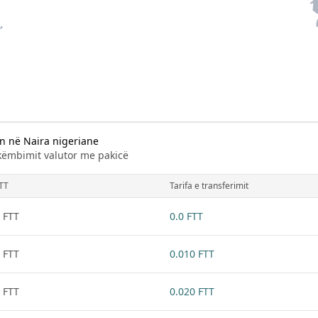
n në Naira nigeriane
 këmbimit valutor me pakicë
TT
Tarifa e transferimit
 FTT
0.0 FTT
 FTT
0.010 FTT
 FTT
0.020 FTT